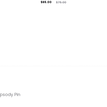
El
El
$
65.00
$
75.00
precio
precio
actual
original
es:
era:
$65.00.
$75.00.
psody Pin