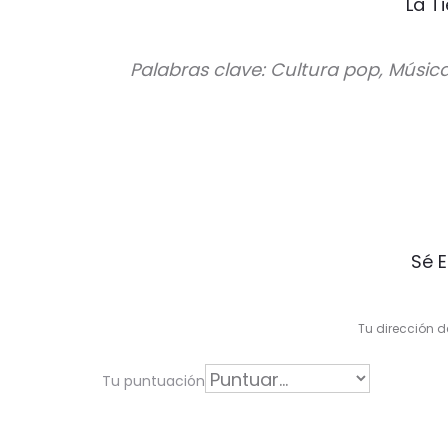
La T
Palabras clave: Cultura pop, Músic
V
Sé E
a
l
Tu dirección d
o
r
Tu puntuación
a