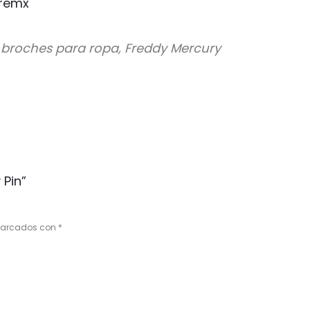
remx
, broches para ropa, Freddy Mercury
 Pin”
 marcados con
*