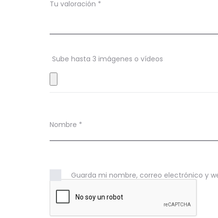
c
Tu valoración
*
i
o
n
Sube hasta 3 imágenes o vídeos
e
s
Nombre
*
Guarda mi nombre, correo electrónico y w