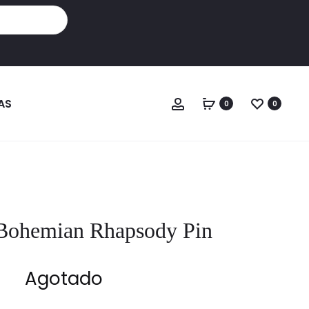
Cuenta
AS
0
0
Bohemian Rhapsody Pin
Agotado