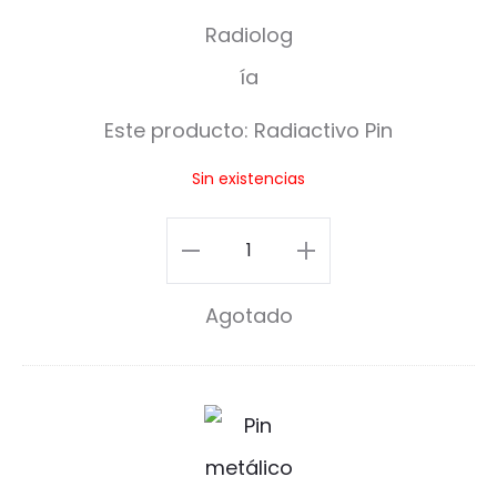
d
i
a
Este producto:
Radiactivo Pin
c
Sin existencias
t
i
Radiactivo
v
Pin
Agotado
o
cantidad
P
i
L
n
a