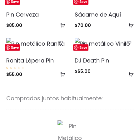
Save
Save
Pin Cerveza
Sácame de Aquí
Añadir
Añ
$
85.00
$
70.00
al
al
carrito
ca
Save
Save
Ranita Lépera Pin
DJ Death Pin
$
65.00
Añadir
Añ
Valorad
$
55.00
o con
5.00
al
al
de 5
carrito
ca
Comprados juntos habitualmente:
R
a