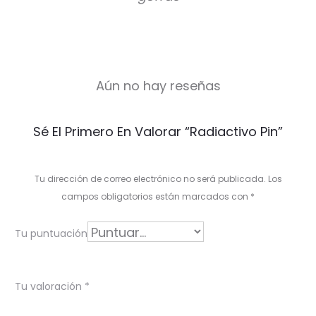
Aún no hay reseñas
V
Sé El Primero En Valorar “Radiactivo Pin”
a
l
Tu dirección de correo electrónico no será publicada.
Los
o
campos obligatorios están marcados con
*
r
Tu puntuación
a
c
Tu valoración
*
i