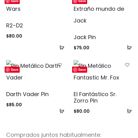
Save
Save
R2-D2
$
80.00
Jack Pin
Añadir
Añ
$
75.00
al
al
carrito
ca
Save
Save
Darth Vader Pin
El Fantástico Sr.
Zorro Pin
$
85.00
Añadir
Añ
$
80.00
al
al
carrito
ca
Comprados juntos habitualmente: