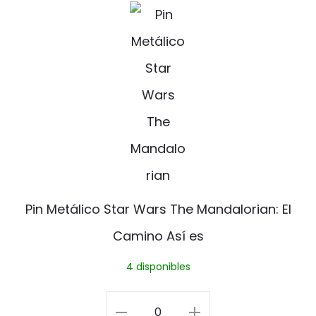
r
P
i
i
a
n
n
M
P
e
i
t
n
á
l
Pin Metálico Star Wars The Mandalorian: El
i
Camino Así es
c
4 disponibles
o
S
Pin