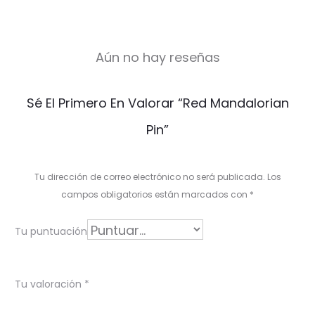
Aún no hay reseñas
V
Sé El Primero En Valorar “Red Mandalorian
a
Pin”
l
o
Tu dirección de correo electrónico no será publicada.
Los
r
campos obligatorios están marcados con
*
a
Tu puntuación
c
i
Tu valoración
*
o