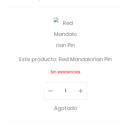
R
e
d
M
Este producto:
Red Mandalorian Pin
a
Sin existencias
n
d
Red
a
Mandalorian
Agotado
l
Pin
o
cantidad