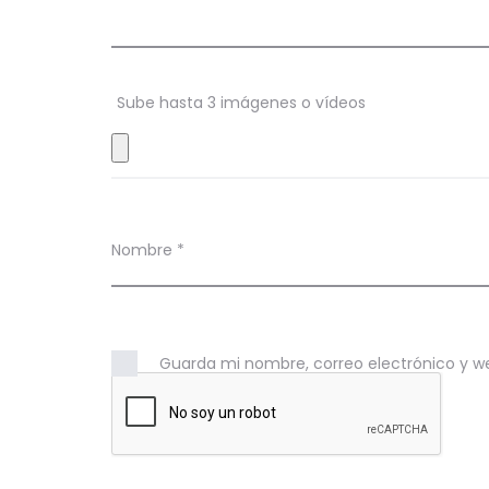
i
o
n
Sube hasta 3 imágenes o vídeos
e
s
Nombre
*
Guarda mi nombre, correo electrónico y w