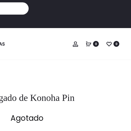
Cuenta
AS
0
0
gado de Konoha Pin
Agotado