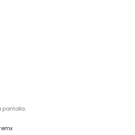
 pantalla.
remx