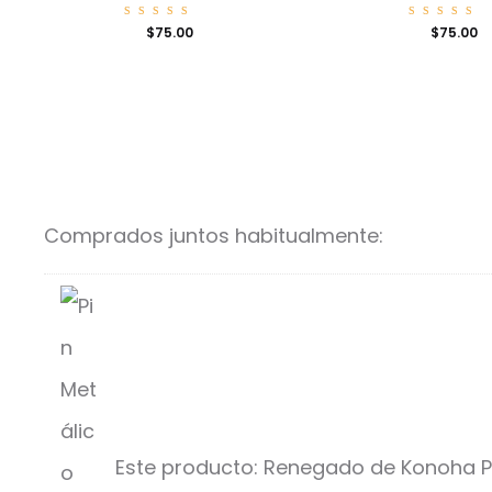
Valorad
Valora
$
75.00
$
75.00
o con
o con
5.00
5.00
de 5
de 5
Comprados juntos habitualmente:
Este producto:
Renegado de Konoha P