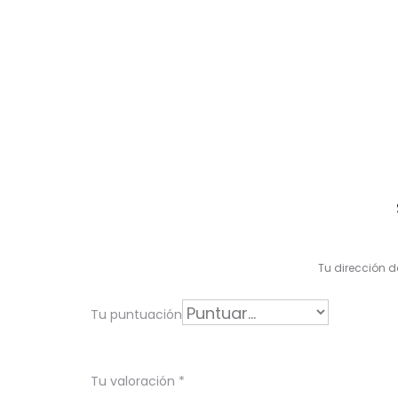
V
a
l
Tu dirección d
o
r
Tu puntuación
a
c
Tu valoración
*