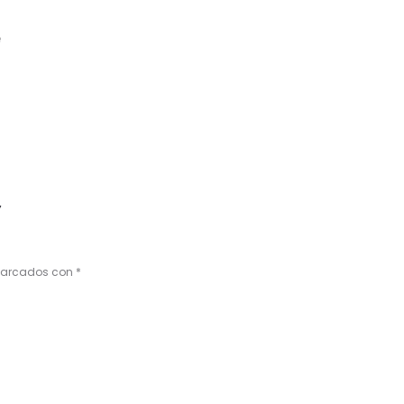
e
”
 marcados con
*