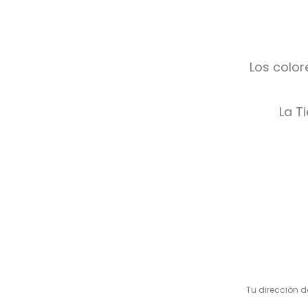
Los color
La T
V
a
l
Tu dirección d
o