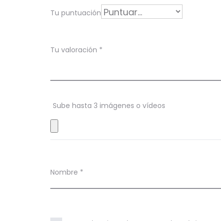
r
Tu puntuación
a
c
Tu valoración
*
i
o
n
Sube hasta 3 imágenes o vídeos
e
s
Nombre
*