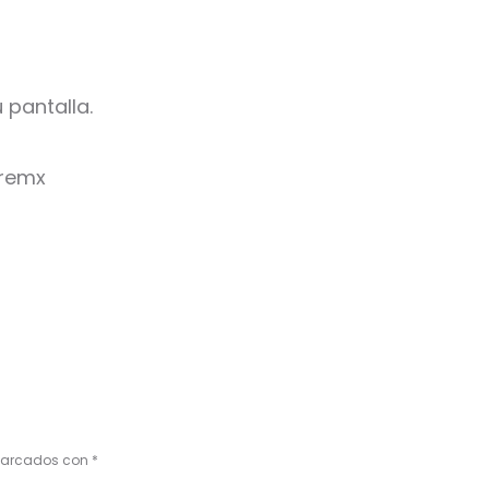
 pantalla.
oremx
 marcados con
*