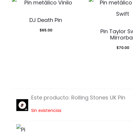
DJ Death Pin
$
65.00
Pin Taylor Sw
Mirrorbal
$
70.00
Este producto:
Rolling Stones UK Pin
R
Sin existencias
o