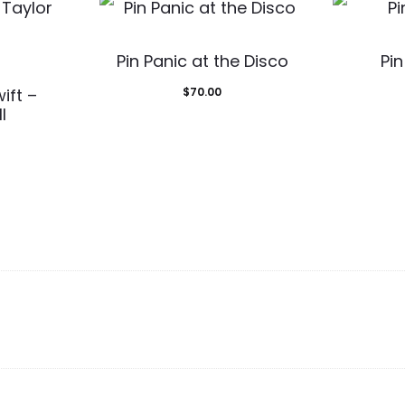
Pin Panic at the Disco
Pin
ift –
$
70.00
l