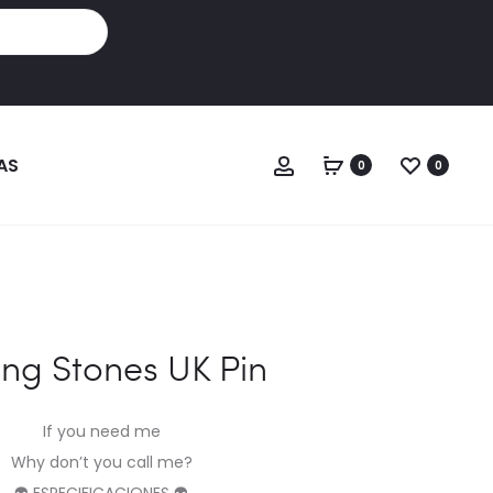
Cuenta
AS
0
0
ing Stones UK Pin
If you need me
Why don’t you call me?