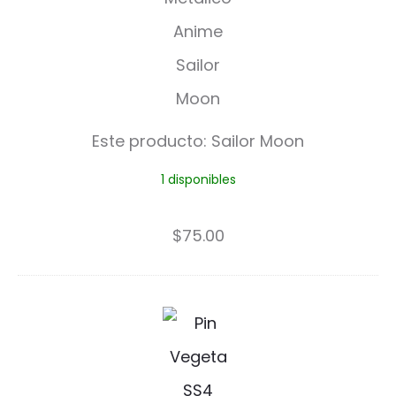
i
l
o
r
Este producto:
Sailor Moon
M
1 disponibles
o
o
$
75.00
n
V
e
g