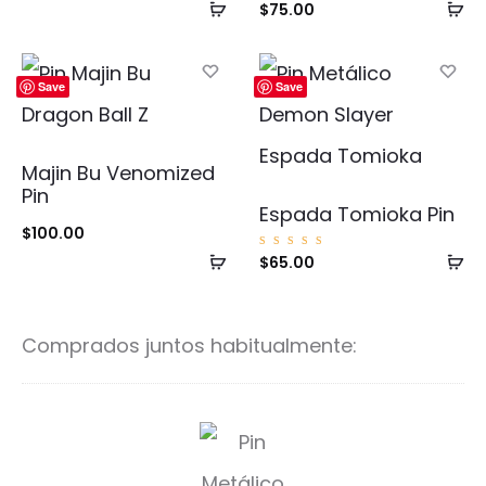
Añadir
Añ
$
75.00
al
al
carrito
ca
Save
Save
Majin Bu Venomized
Pin
Espada Tomioka Pin
$
100.00
Añadir
Añ
Valorad
$
65.00
o con
5.00
al
al
de 5
carrito
ca
Comprados juntos habitualmente:
S
a