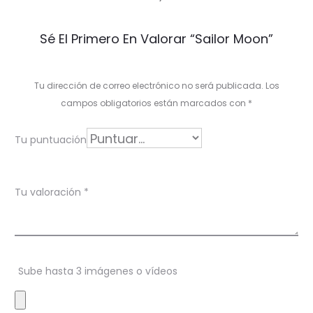
V
Sé El Primero En Valorar “Sailor Moon”
a
l
Tu dirección de correo electrónico no será publicada.
Los
o
campos obligatorios están marcados con
*
r
Tu puntuación
a
c
Tu valoración
*
i
o
n
Sube hasta 3 imágenes o vídeos
e
s