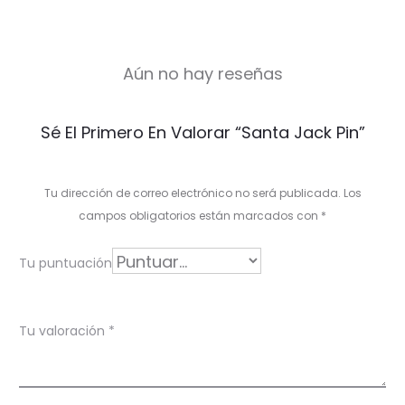
Aún no hay reseñas
V
Sé El Primero En Valorar “Santa Jack Pin”
a
l
Tu dirección de correo electrónico no será publicada.
Los
o
campos obligatorios están marcados con
*
r
Tu puntuación
a
c
Tu valoración
*
i
o