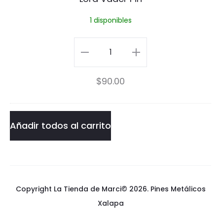
d
1 disponibles
e
r
Lord
P
Vader
$
90.00
i
Pin
n
cantidad
Añadir todos al carrito
Copyright La Tienda de Marci© 2026.
Pines Metálicos
Xalapa