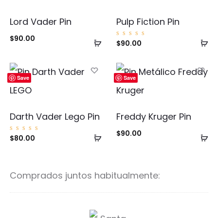
Lord Vader Pin
Pulp Fiction Pin
$
90.00
Añadir
Añ
Valorad
$
90.00
o con
5.00
al
al
de 5
carrito
ca
Save
Save
Darth Vader Lego Pin
Freddy Kruger Pin
$
90.00
Añadir
Añ
Valorad
$
80.00
o con
5.00
al
al
de 5
carrito
ca
Comprados juntos habitualmente:
S