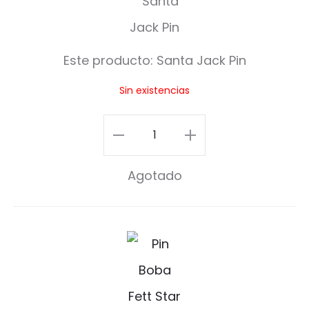
a
n
Este producto:
Santa Jack Pin
t
Sin existencias
a
J
Santa
a
Jack
Agotado
c
Pin
k
cantidad
P
B
i
o
n
b