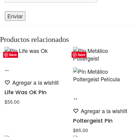
Productos relacionados
Save
Save
Añadir
al
Agregar a la wishlit
carrito
Life Was OK Pin
Añadir
$
55.00
al
Agregar a la wishlit
carrito
Poltergeist Pin
$
85.00