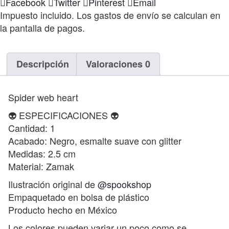
Compartir
Facebook
Twitter
Pinterest
Email
Impuesto incluido. Los gastos de envío se calculan en
la pantalla de pagos.
Descripción
Valoraciones
0
Spider web heart
👽 ESPECIFICACIONES 👽
Cantidad: 1
Acabado: Negro, esmalte suave con glitter
Medidas: 2.5 cm
Material: Zamak
Ilustración original de
@spookshop
Empaquetado en bolsa de plástico
Producto hecho en México
Los colores pueden variar un poco como se