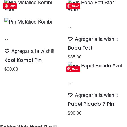
Save
Save
Añadir
al
Añadir
Agregar a la wishlit
carrito
al
Boba Fett
Agregar a la wishlit
carrito
$
85.00
Kool Kombi Pin
$
90.00
Save
Añadir
al
Agregar a la wishlit
carrito
Papel Picado 7 Pin
$
90.00
Spider Web Heart Pin