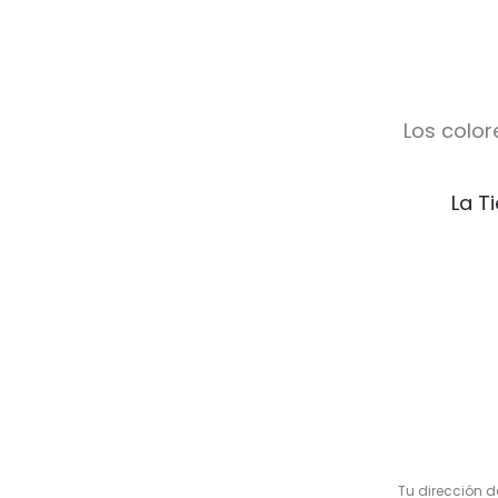
Los color
La T
V
a
l
Tu dirección d