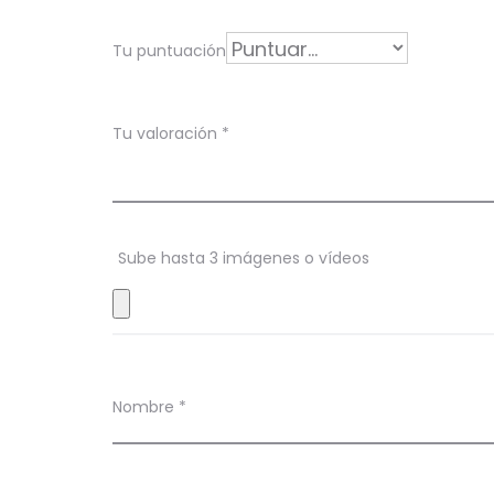
o
r
Tu puntuación
a
c
Tu valoración
*
i
o
n
Sube hasta 3 imágenes o vídeos
e
s
Nombre
*