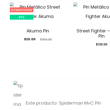
ÚLTIMAS PIEZAS!
87%
Akuma Pin
Street Fighter
Pin
El
El
$
20.00
$
150.00
$
120.00
precio
precio
actual
original
es:
era:
$20.00.
$150.00.
Este producto:
Spiderman MvC Pin