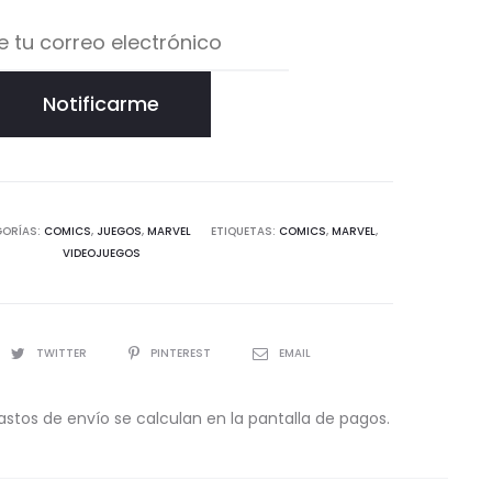
Notificarme
GORÍAS:
COMICS
,
JUEGOS
,
MARVEL
ETIQUETAS:
COMICS
,
MARVEL
,
VIDEOJUEGOS
TWITTER
PINTEREST
EMAIL
astos de envío se calculan en la pantalla de pagos.