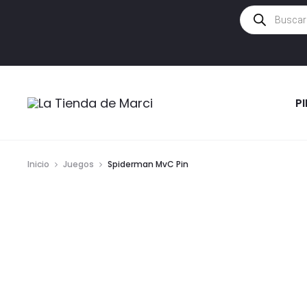
Búsqueda
de
productos
P
Inicio
Juegos
Spiderman MvC Pin