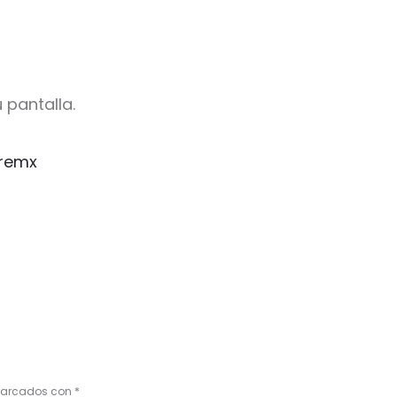
 pantalla.
remx
 marcados con
*