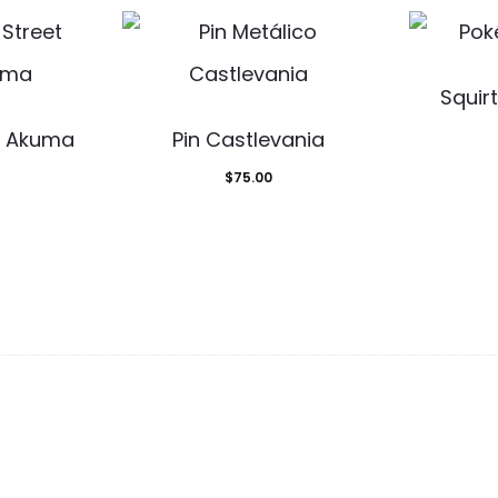
Squir
 – Akuma
Pin Castlevania
$
75.00