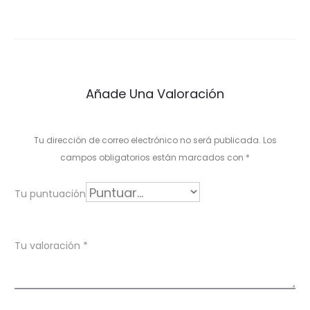
v
a
l
Añade Una Valoración
o
r
Tu dirección de correo electrónico no será publicada.
Los
a
campos obligatorios están marcados con
*
c
i
Tu puntuación
ó
n
Tu valoración
*
e
n