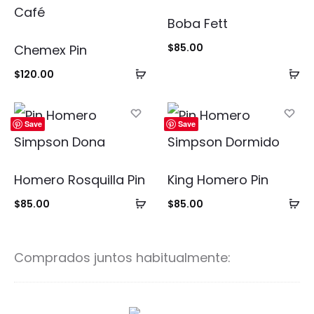
Boba Fett
$
85.00
Chemex Pin
Añadir
Añ
$
120.00
al
al
carrito
ca
Save
Save
Homero Rosquilla Pin
King Homero Pin
Añadir
Añ
$
85.00
$
85.00
al
al
carrito
ca
Comprados juntos habitualmente:
S