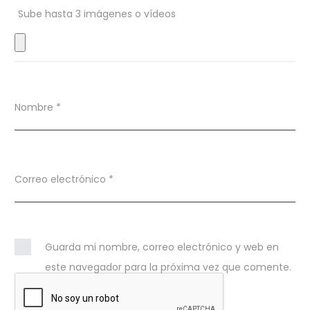
S
Sube hasta 3 imágenes o vídeos
t
e
e
l
Nombre
*
e
r
Correo electrónico
*
s
P
i
Guarda mi nombre, correo electrónico y web en
n
este navegador para la próxima vez que comente.