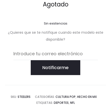
valorac
Agotado
ión de
un
cliente
Sin existencias
¿Quieres que se te notifique cuando este modelo este
disponible?
Notificarme
SKU:
STEELERS
CATEGORÍAS:
CULTURA POP
,
HECHO EN MX
ETIQUETAS:
DEPORTES
,
NFL