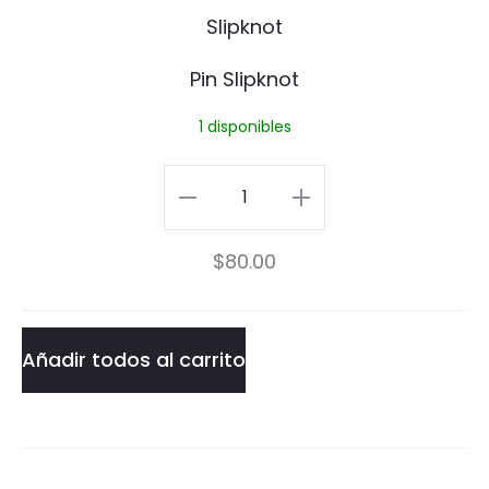
i
n
Pin Slipknot
S
1 disponibles
l
i
Pin
p
Slipknot
$
80.00
k
cantidad
n
o
Añadir todos al carrito
t