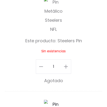
t
e
e
l
Este producto:
Steelers Pin
e
Sin existencias
r
s
Steelers
P
Pin
Agotado
i
cantidad
n
P