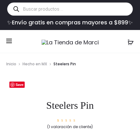
Búsqueda
de
productos
✨Envío gratis en compras mayores a $899✨
Inicio
Hecho en MX
Steelers Pin
Save
Steelers Pin
1
Valorad
(
1
valoración de cliente)
o con
5.00
de
5 en
base a