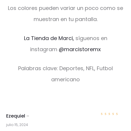
Los colores pueden variar un poco como se
muestran en tu pantalla.
La Tienda de Marci,
síguenos en
instagram
@marcistoremx
Palabras clave: Deportes, NFL, Futbol
americano
Ezequiel
–
Valorad
o con
5
julio 15, 2024
de 5
1