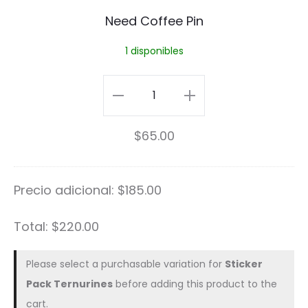
d
Need Coffee Pin
C
1 disponibles
o
f
Need
f
Coffee
$
65.00
e
Pin
e
cantidad
Precio adicional:
$
185.00
P
i
Total:
$
220.00
n
Please select a purchasable variation for
Sticker
Pack Ternurines
before adding this product to the
cart.