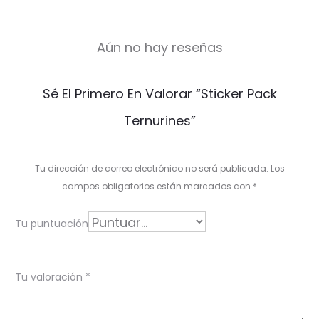
Aún no hay reseñas
V
Sé El Primero En Valorar “Sticker Pack
a
Ternurines”
l
o
Tu dirección de correo electrónico no será publicada.
Los
r
campos obligatorios están marcados con
*
a
Tu puntuación
c
i
Tu valoración
*
o
n