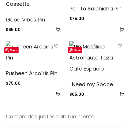
Perrito Salchicha Pin
$
75.00
Good Vibes Pin
Añadir
Añ
$
65.00
al
al
carrito
ca
Save
Save
Pusheen Arcoíris Pin
$
75.00
I Need my Space
Añadir
Añ
$
65.00
al
al
carrito
ca
Comprados juntos habitualmente: