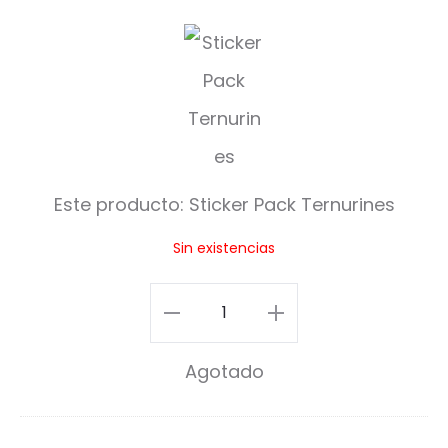
S
t
i
c
k
Este producto:
Sticker Pack Ternurines
e
Sin existencias
r
P
Sticker
a
Pack
Agotado
c
Ternurines
k
cantidad