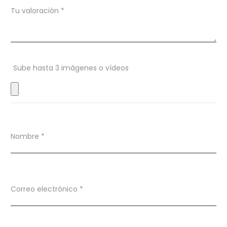
i
Tu valoración
*
o
n
e
s
Sube hasta 3 imágenes o vídeos
Nombre
*
Correo electrónico
*