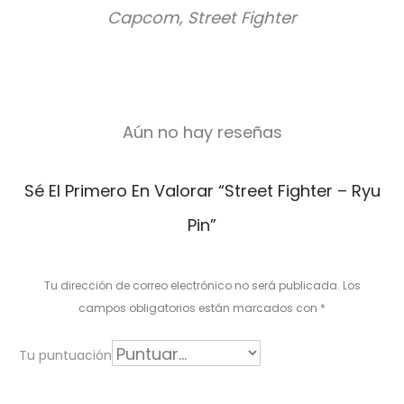
Capcom, Street Fighter
Aún no hay reseñas
V
Sé El Primero En Valorar “Street Fighter – Ryu
a
Pin”
l
o
Tu dirección de correo electrónico no será publicada.
Los
r
campos obligatorios están marcados con
*
a
Tu puntuación
c