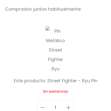
carrito
ca
Comprados juntos habitualmente:
S
t
r
e
e
t
Este producto:
Street Fighter - Ryu Pin
F
Sin existencias
i
g
Street