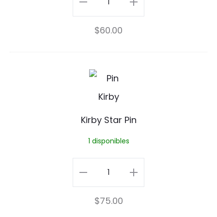
i
Pin
$
60.00
n
cantidad
K
i
r
Kirby Star Pin
b
1 disponibles
y
S
Kirby
t
Star
$
75.00
a
Pin