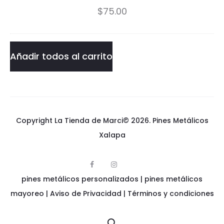
$
75.00
n
Pin
P
cantidad
i
Añadir todos al carrito
n
Copyright La Tienda de Marci© 2026.
Pines Metálicos
Xalapa
F
I
p
a
n
pines metálicos personalizados
i
|
pines metálicos
c
s
n
e
t
e
mayoreo
|
Aviso de Privacidad
|
Términos y condiciones
b
a
s
o
g
m
o
r
e
k
a
t
m