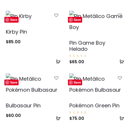
Save
Save
Kirby Pin
$
85.00
Pin Game Boy
Helado
Añadir
Añ
Valorad
$
65.00
o con
5.00
al
al
de 5
carrito
ca
Save
Save
Bulbasaur Pin
Pokémon Green Pin
$
60.00
Añadir
Añ
Valorad
$
75.00
o con
5.00
al
al
de 5