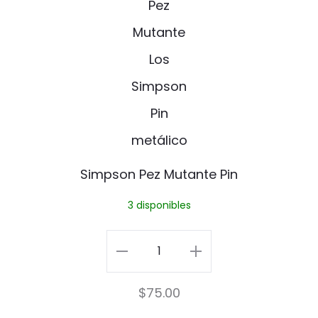
m
p
s
o
n
P
Simpson Pez Mutante Pin
e
3 disponibles
z
M
Simpson
u
Pez
$
75.00
t
Mutante