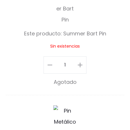
u
m
m
Este producto:
Summer Bart Pin
e
Sin existencias
r
B
Summer
a
Bart
Agotado
r
Pin
t
cantidad
P
C
i
a
n
m