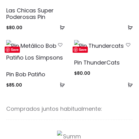
Las Chicas Super
Poderosas Pin
Añadir
Añ
$
80.00
al
al
carrito
ca
Save
Save
Pin ThunderCats
$
80.00
Pin Bob Patiño
Añadir
Añ
$
85.00
al
al
carrito
ca
Comprados juntos habitualmente:
S