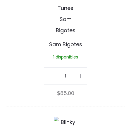
P
B
i
i
n
g
o
Sam Bigotes
t
1 disponibles
e
s
Sam
Bigotes
$
85.00
cantidad
S
i