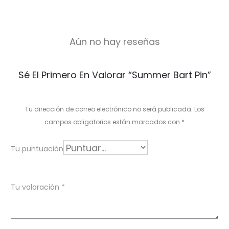
Aún no hay reseñas
V
Sé El Primero En Valorar “Summer Bart Pin”
a
l
Tu dirección de correo electrónico no será publicada.
Los
o
campos obligatorios están marcados con
*
r
Tu puntuación
a
c
Tu valoración
*
i
o