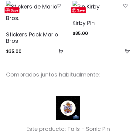
carrito
ca
Save
Save
Kirby Pin
$
85.00
Stickers Pack Mario
Bros
Añadir
Añ
$
35.00
al
al
carrito
ca
Comprados juntos habitualmente:
T
a
i
Este producto:
Tails - Sonic Pin
l