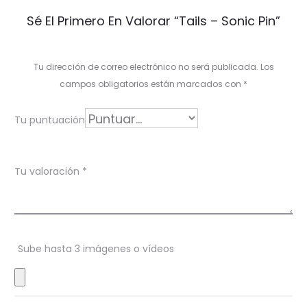
V
Sé El Primero En Valorar “Tails – Sonic Pin”
a
l
Tu dirección de correo electrónico no será publicada.
Los
o
campos obligatorios están marcados con
*
r
Tu puntuación
a
c
Tu valoración
*
i
o
n
Sube hasta 3 imágenes o vídeos
e
s