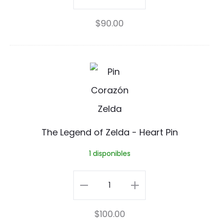
i
Pin
$
90.00
s
cantidad
e
P
T
i
h
n
e
L
The Legend of Zelda - Heart Pin
e
1 disponibles
g
e
The
n
Legend
$
100.00
d