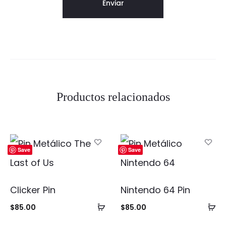
Productos relacionados
Save
Save
Clicker Pin
Nintendo 64 Pin
Añadir
Añ
$
85.00
$
85.00
al
al