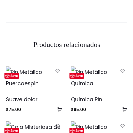
Productos relacionados
Save
Save
Suave dolor
Química Pin
Añadir
Añ
$
75.00
$
65.00
al
al
carrito
ca
Save
Save