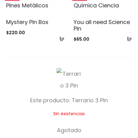
Mystery Pin Box
You all need Science
Pin
$
220.00
Añadir
Añ
$
65.00
al
al
carrito
ca
T
e
r
Este producto:
Terrario 3 Pin
r
Sin existencias
a
r
Agotado