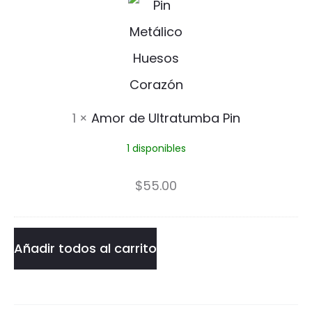
m
o
r
d
1
×
Amor de Ultratumba Pin
e
1 disponibles
U
l
$
55.00
t
r
Añadir todos al carrito
a
t