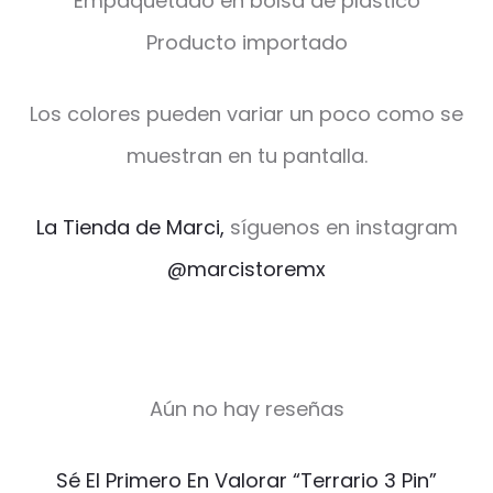
Empaquetado en bolsa de plástico
Producto importado
Los colores pueden variar un poco como se
muestran en tu pantalla.
La Tienda de Marci,
síguenos en instagram
@marcistoremx
Aún no hay reseñas
V
Sé El Primero En Valorar “Terrario 3 Pin”