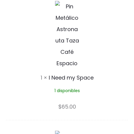
I
o
N
e
e
d
m
y
1
×
I Need my Space
S
1 disponibles
p
a
$
65.00
c
e
A