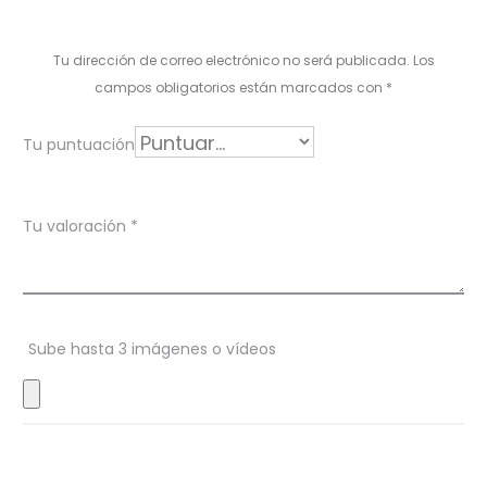
a
l
Tu dirección de correo electrónico no será publicada.
Los
o
campos obligatorios están marcados con
*
r
Tu puntuación
a
c
Tu valoración
*
i
o
n
Sube hasta 3 imágenes o vídeos
e
s