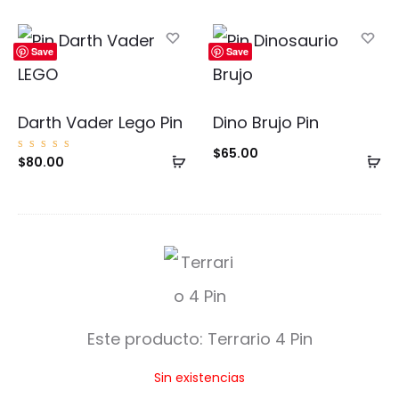
al
al
carrito
ca
Save
Save
Darth Vader Lego Pin
Dino Brujo Pin
$
65.00
Añadir
Añ
Valorad
$
80.00
o con
5.00
al
al
de 5
carrito
ca
T
e
r
Este producto:
Terrario 4 Pin
r
Sin existencias
a