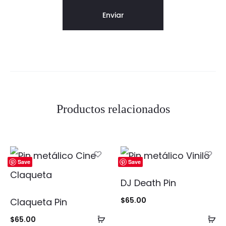
Productos relacionados
Save
Save
DJ Death Pin
$
65.00
Claqueta Pin
Añadir
Añ
$
65.00