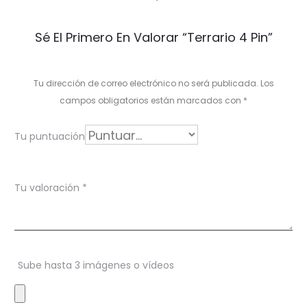
V
Sé El Primero En Valorar “Terrario 4 Pin”
a
l
Tu dirección de correo electrónico no será publicada.
Los
o
campos obligatorios están marcados con
*
r
Tu puntuación
a
c
Tu valoración
*
i
o
n
Sube hasta 3 imágenes o vídeos
e
s