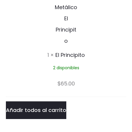
l
P
r
i
n
1
×
El Principito
c
2 disponibles
i
p
$
65.00
i
t
Añadir todos al carrito
o