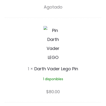
r
Agotado
i
o
D
4
a
P
r
i
t
n
h
1
×
Darth Vader Lego Pin
V
1 disponibles
a
d
$
80.00
e