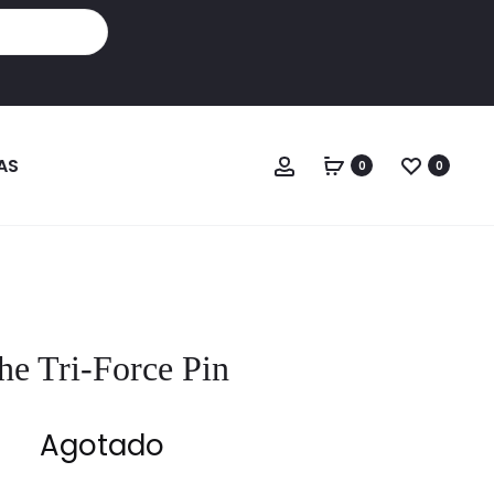
Cuenta
AS
0
0
he Tri-Force Pin
Agotado