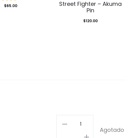
Street Fighter – Akuma
Valorad
$
65.00
o con
Pin
5.00
de 5
$
120.00
The
Agotado
Tri-