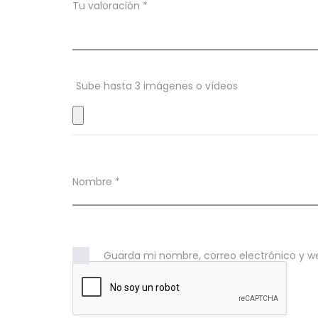
c
Tu valoración
*
i
o
n
Sube hasta 3 imágenes o vídeos
e
s
Nombre
*
Guarda mi nombre, correo electrónico y w