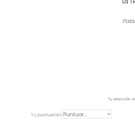
La T
Pala
V
a
l
Tu dirección d
o
r
Tu puntuación
a