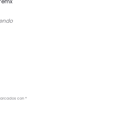
remx
tendo
 marcados con
*