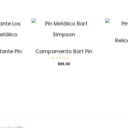
Relic
ante Pin
Campamento Bart Pin
Valorad
$
65.00
o con
5.00
de 5