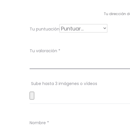
a
l
Tu dirección d
o
r
Tu puntuación
a
c
Tu valoración
*
i
o
n
Sube hasta 3 imágenes o vídeos
e
s
Nombre
*