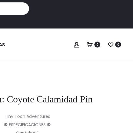
Cuenta
AS
0
0
: Coyote Calamidad Pin
Tiny Toon Adventures
👽 ESPECIFICACIONES 👽