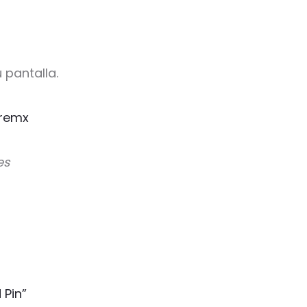
 pantalla.
remx
es
 Pin”