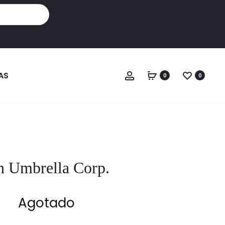
Cuenta
AS
0
0
n Umbrella Corp.
Agotado