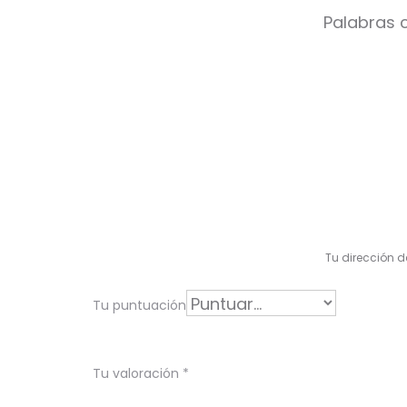
Palabras c
V
a
l
Tu dirección d
o
r
Tu puntuación
a
c
Tu valoración
*