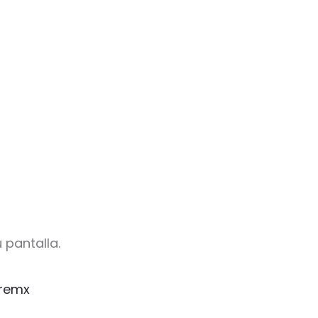
 pantalla.
remx