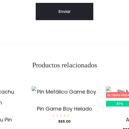
Productos relacionados
ÚLTIMAS PIEZA
87%
Pin Game Boy Helado
u Pin
A
Valorad
$
65.00
o con
5.00
de 5