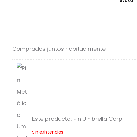
$
70.00
Comprados juntos habitualmente:
Este producto:
Pin Umbrella Corp.
P
Sin existencias