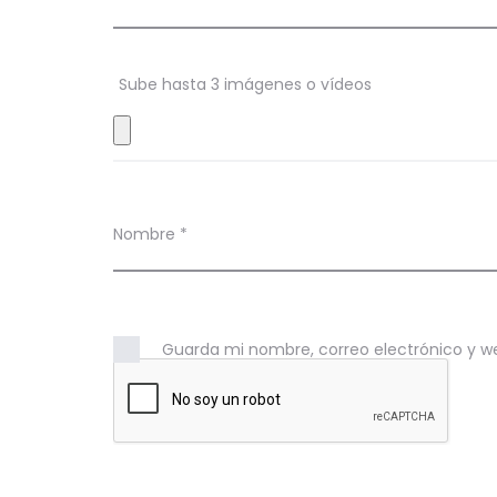
i
o
n
Sube hasta 3 imágenes o vídeos
e
s
Nombre
*
Guarda mi nombre, correo electrónico y w