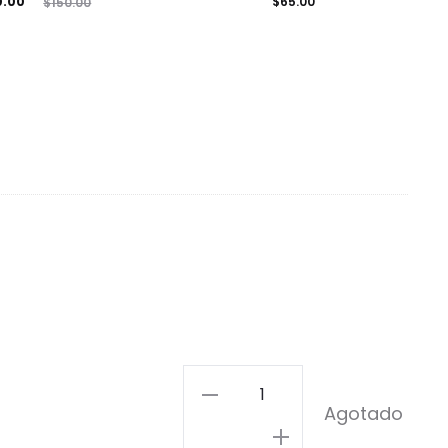
El
0.00
$
65.00
$
150.00
ecio
ginal
era:
0.00.
Pin
Agotado
Umbrella