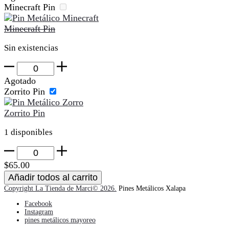
Pin
Minecraft Pin
cantidad
Minecraft Pin
Sin existencias
Minecraft
Pin
Agotado
cantidad
Zorrito Pin
Zorrito Pin
1 disponibles
Zorrito
Pin
$
65.00
cantidad
Añadir todos al carrito
Copyright La Tienda de Marci© 2026.
Pines Metálicos Xalapa
Facebook
Instagram
pines metálicos mayoreo