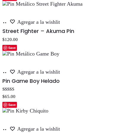
Añadir
Agregar a la wishlit
al
Street Fighter – Akuma Pin
carrito
$
120.00
Save
Añadir
Agregar a la wishlit
al
Pin Game Boy Helado
carrito
Valorado con
$
65.00
5.00
de 5
Save
Añadir
Agregar a la wishlit