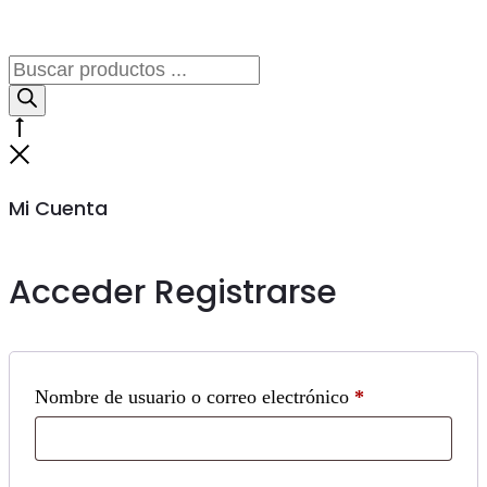
Búsqueda
de
productos
Go
to
Cerrar
top
Mi Cuenta
Acceder
Registrarse
Obligatorio
Nombre de usuario o correo electrónico
*