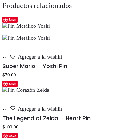
Productos relacionados
Save
Añadir
Agregar a la wishlit
al
Super Mario – Yoshi Pin
carrito
$
70.00
Save
Añadir
Agregar a la wishlit
al
The Legend of Zelda – Heart Pin
carrito
$
100.00
Save