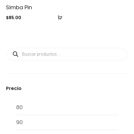
Simba Pin
Añadir
$
85.00
al
carrito
Búsqueda
de
productos
Precio
Precio
Precio
mínimo
máxim