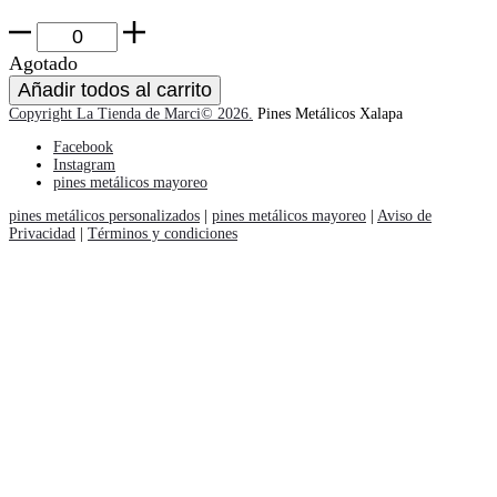
Cute
Dragonite
Agotado
Pin
Añadir todos al carrito
cantidad
Copyright La Tienda de Marci© 2026.
Pines Metálicos Xalapa
Facebook
Instagram
pines metálicos mayoreo
pines metálicos personalizados
|
pines metálicos mayoreo
|
Aviso de
Privacidad
|
Términos y condiciones