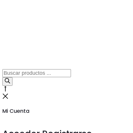
Búsqueda
de
productos
Go
to
Cerrar
top
Mi Cuenta