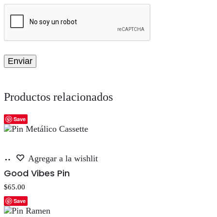
Productos relacionados
Save
Añadir
Agregar a la wishlit
al
Good Vibes Pin
carrito
$
65.00
Save