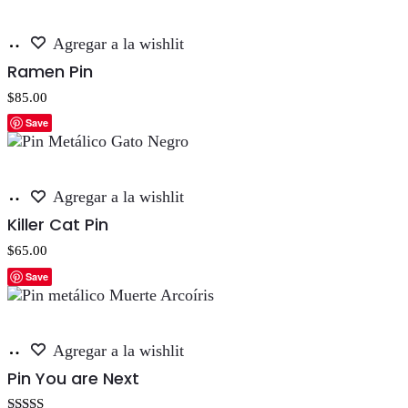
Añadir
Agregar a la wishlit
al
Ramen Pin
carrito
$
85.00
Save
Añadir
Agregar a la wishlit
al
Killer Cat Pin
carrito
$
65.00
Save
Añadir
Agregar a la wishlit
al
Pin You are Next
carrito