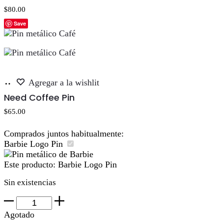
Valorado con
$
80.00
5.00
de 5
Save
Añadir
Agregar a la wishlit
al
Need Coffee Pin
carrito
$
65.00
Comprados juntos habitualmente:
Barbie Logo Pin
Este producto:
Barbie Logo Pin
Sin existencias
Barbie
Logo
Agotado