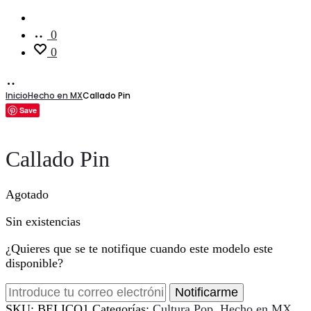
Cuenta
0
0
Inicio
Hecho en MX
Callado Pin
Save
Callado Pin
Agotado
Sin existencias
¿Quieres que se te notifique cuando este modelo este
disponible?
Notificarme
SKU:
BELICO1
Categorías:
Cultura Pop
,
Hecho en MX