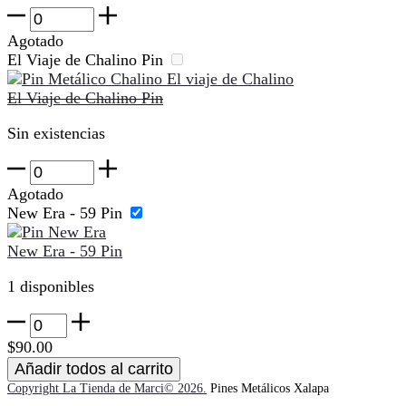
Alma
Enamorada
Agotado
Pin
El Viaje de Chalino Pin
cantidad
El Viaje de Chalino Pin
Sin existencias
El
Viaje
Agotado
de
New Era - 59 Pin
Chalino
Pin
New Era - 59 Pin
cantidad
1 disponibles
New
Era
$
90.00
-
Añadir todos al carrito
59
Copyright La Tienda de Marci© 2026.
Pines Metálicos Xalapa
Pin