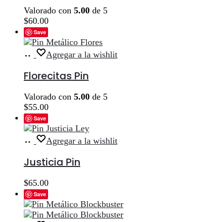
Valorado con
5.00
de 5
$
60.00
Save
Añadir
Agregar a la wishlit
al
carrito
Florecitas Pin
Valorado con
5.00
de 5
$
55.00
Save
Añadir
Agregar a la wishlit
al
carrito
Justicia Pin
$
65.00
Save