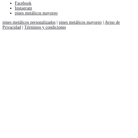
cantidad
Facebook
Instagram
pines metálicos mayoreo
pines metálicos personalizados
|
pines metálicos mayoreo
|
Aviso de
Privacidad
|
Términos y condiciones