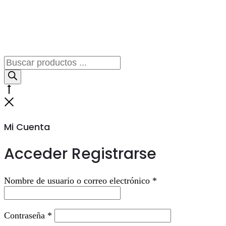
Búsqueda
de
productos
Go
to
Cerrar
top
Mi Cuenta
Acceder
Registrarse
Obligatorio
Nombre de usuario o correo electrónico
*
Obligatorio
Contraseña
*