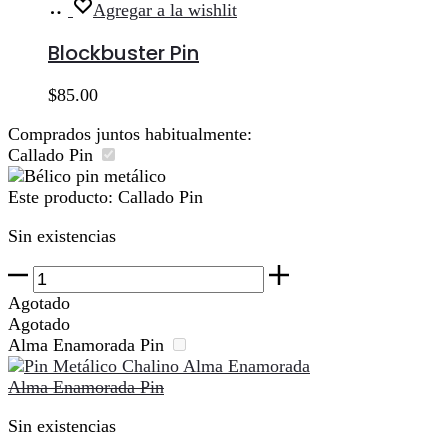
Añadir
Agregar a la wishlit
al
carrito
Blockbuster Pin
$
85.00
Comprados juntos habitualmente:
Callado Pin
Este producto:
Callado Pin
Sin existencias
Callado
Pin
Agotado
cantidad
Agotado
Alma Enamorada Pin
Alma Enamorada Pin
Sin existencias