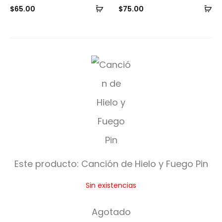
Añadir
Añ
$
65.00
$
75.00
al
al
carrito
ca
C
a
n
c
i
ó
Este producto:
Canción de Hielo y Fuego Pin
n
Sin existencias
d
e
Agotado