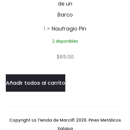
f
r
a
1
×
Naufragio Pin
g
2 disponibles
i
o
$
65.00
P
i
Añadir todos al carrito
n
Copyright La Tienda de Marci© 2026.
Pines Metálicos
Xalapa