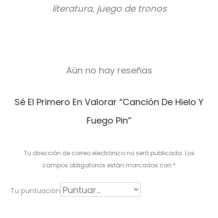
literatura, juego de tronos
Aún no hay reseñas
V
Sé El Primero En Valorar “Canción De Hielo Y
a
Fuego Pin”
l
o
Tu dirección de correo electrónico no será publicada.
Los
r
campos obligatorios están marcados con
*
a
Tu puntuación
c
i