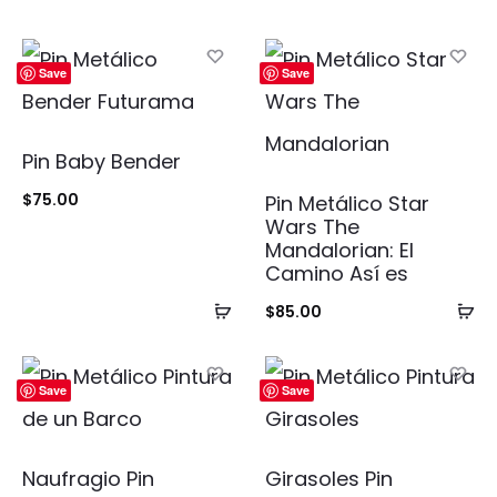
Save
Save
Pin Baby Bender
$
75.00
Pin Metálico Star
Wars The
Mandalorian: El
Camino Así es
Añadir
Añ
$
85.00
al
al
carrito
ca
Save
Save
Naufragio Pin
Girasoles Pin