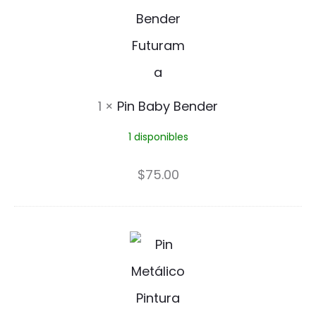
n
i
B
n
a
b
1
×
Pin Baby Bender
y
1 disponibles
B
e
$
75.00
n
d
N
e
a
r
u