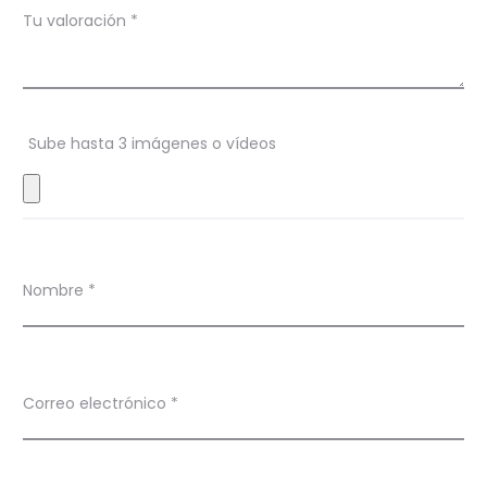
Tu valoración
*
o
n
e
s
Sube hasta 3 imágenes o vídeos
Nombre
*
Correo electrónico
*