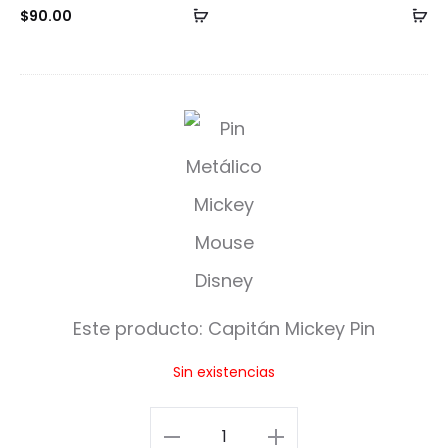
Añadir
Añ
$
90.00
al
al
carrito
ca
C
a
p
i
t
á
Este producto:
Capitán Mickey Pin
n
Sin existencias
M
i
Capitán