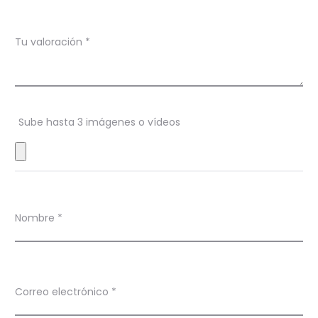
a
c
Tu valoración
*
i
o
n
Sube hasta 3 imágenes o vídeos
e
s
Nombre
*
Correo electrónico
*