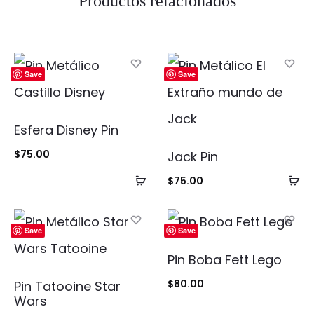
Productos relacionados
Save
Save
Esfera Disney Pin
$
75.00
Jack Pin
Añadir
Añ
$
75.00
al
al
carrito
ca
Save
Save
Pin Boba Fett Lego
$
80.00
Pin Tatooine Star
Wars