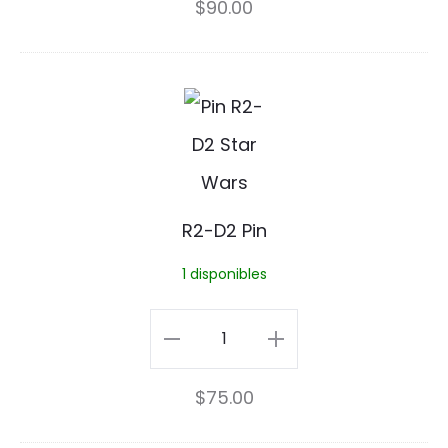
$
90.00
g
Pin
e
cantidad
r
R
P
2
i
-
n
D
R2-D2 Pin
2
1 disponibles
P
i
R2-
n
D2
$
75.00
Pin