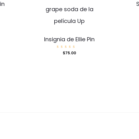
in
Insignia de Ellie Pin
Valorad
$
75.00
o con
5.00
de 5