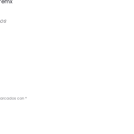
remx
nos
 marcados con
*