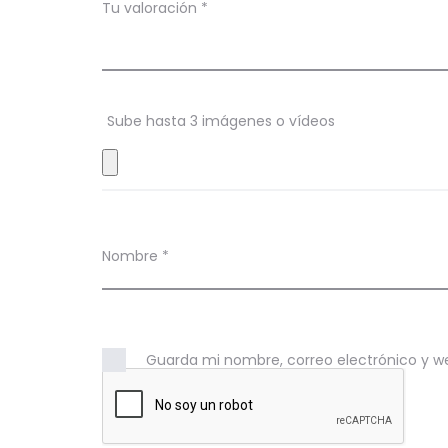
c
Tu valoración
*
i
o
n
Sube hasta 3 imágenes o vídeos
e
s
Nombre
*
Guarda mi nombre, correo electrónico y w