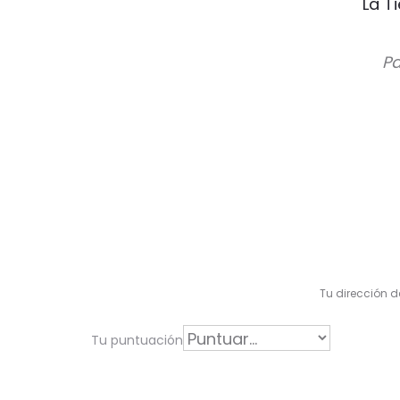
La T
Pa
V
a
l
Tu dirección d
o
r
Tu puntuación
a