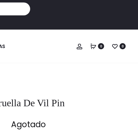
Cuenta
AS
0
0
ruella De Vil Pin
Agotado