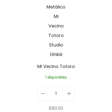
d
Pin
i
a
cantidad
V
d
e
P
c
i
i
n
n
o
Mi Vecino Totoro
T
1 disponibles
o
t
Mi
o
Vecino
$
80.00
r
Totoro