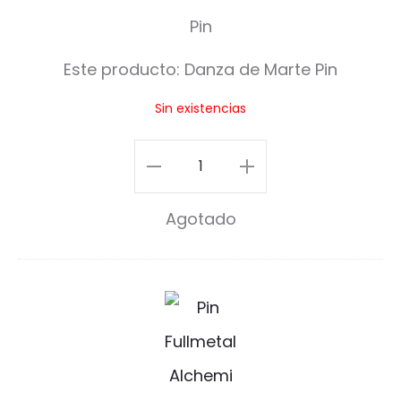
n
z
Este producto:
Danza de Marte Pin
a
Sin existencias
d
e
Danza
M
de
Agotado
a
Marte
r
Pin
t
cantidad
L
e
a
P
P
i
u