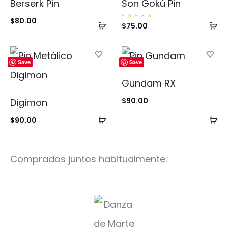
Berserk Pin
Son Gokú Pin
$
80.00
Añadir
Añ
Valorad
$
75.00
o con
5.00
al
al
de 5
carrito
ca
Save
Save
Gundam RX
$
90.00
Digimon
Añadir
Añ
$
90.00
al
al
carrito
ca
Comprados juntos habitualmente:
D
a