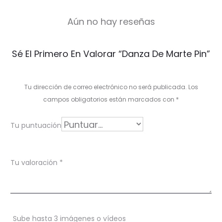
Aún no hay reseñas
V
Sé El Primero En Valorar “Danza De Marte Pin”
a
l
Tu dirección de correo electrónico no será publicada.
Los
o
campos obligatorios están marcados con
*
r
Tu puntuación
a
c
Tu valoración
*
i
o
n
Sube hasta 3 imágenes o vídeos