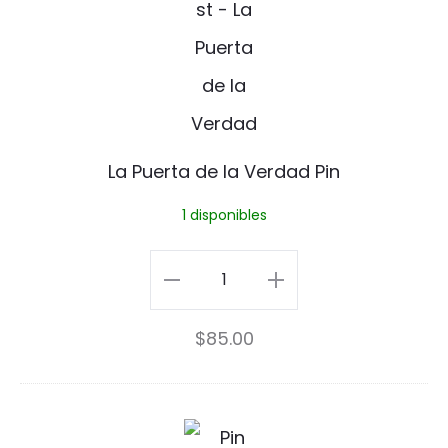
n
e
r
t
a
La Puerta de la Verdad Pin
d
1 disponibles
e
l
La
a
Puerta
$
85.00
V
de
e
la
r
Verdad
M