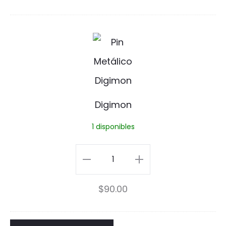
o
cantidad
D
i
g
i
Digimon
m
1 disponibles
o
n
Digimon
cantidad
$
90.00