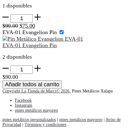
1 disponibles
Aldebarán
de
El
El
$
90.00
$
75.00
Tauro
precio
precio
EVA-01 Evangelion Pin
cantidad
original
actual
era:
es:
EVA-01 Evangelion Pin
$90.00.
$75.00.
2 disponibles
EVA-
01
$
90.00
Evangelion
Añadir todos al carrito
Pin
Copyright La Tienda de Marci© 2026.
Pines Metálicos Xalapa
cantidad
Facebook
Instagram
pines metálicos mayoreo
pines metálicos personalizados
|
pines metálicos mayoreo
|
Aviso de
Privacidad
|
Términos y condiciones