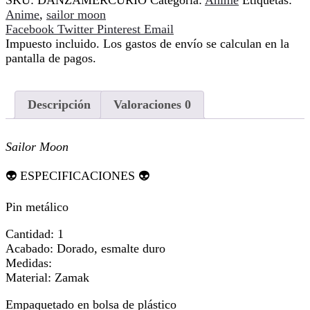
SKU:
DANZAMERCURIO
Categoría:
Anime
Etiquetas:
Anime
,
sailor moon
Compartir
Facebook
Twitter
Pinterest
Email
Impuesto incluido. Los gastos de envío se calculan en la
pantalla de pagos.
Descripción
Valoraciones
0
Sailor Moon
👽 ESPECIFICACIONES 👽
Pin metálico
Cantidad: 1
Acabado: Dorado, esmalte duro
Medidas:
Material: Zamak
Empaquetado en bolsa de plástico