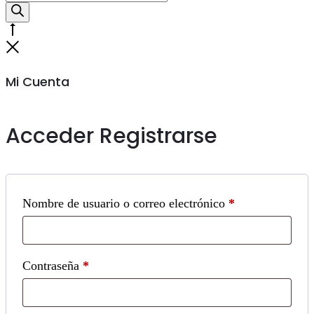
de
productos
Go
to
Cerrar
top
Mi Cuenta
Acceder
Registrarse
Obligatorio
Nombre de usuario o correo electrónico
*
Obligatorio
Contraseña
*