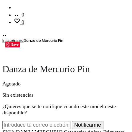
Cuenta
0
0
Inicio
Anime
Danza de Mercurio Pin
Save
Save
Save
Save
Save
Save
Danza de Mercurio Pin
Agotado
Sin existencias
¿Quieres que se te notifique cuando este modelo este
disponible?
Notificarme