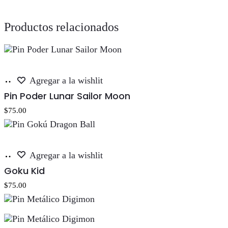
Productos relacionados
Añadir
Agregar a la wishlit
al
Pin Poder Lunar Sailor Moon
carrito
$
75.00
Añadir
Agregar a la wishlit
al
Goku Kid
carrito
$
75.00