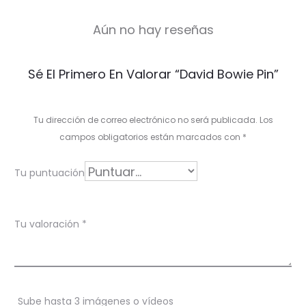
Aún no hay reseñas
V
Sé El Primero En Valorar “David Bowie Pin”
a
l
Tu dirección de correo electrónico no será publicada.
Los
o
campos obligatorios están marcados con
*
r
Tu puntuación
a
c
Tu valoración
*
i
o
n
Sube hasta 3 imágenes o vídeos