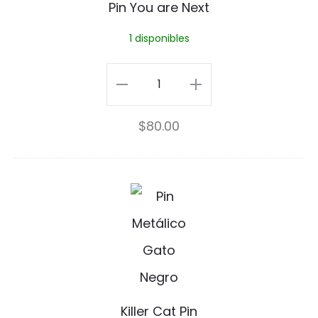
Pin You are Next
u
1 disponibles
a
r
Pin
e
You
$
80.00
N
are
e
Next
x
cantidad
K
t
i
l
l
e
Killer Cat Pin