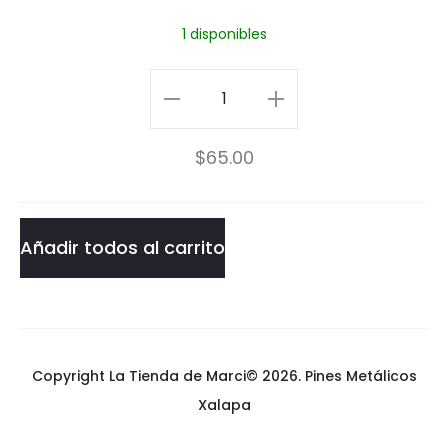
r
1 disponibles
C
a
Killer
t
Cat
$
65.00
P
Pin
i
cantidad
n
Añadir todos al carrito
Copyright La Tienda de Marci© 2026.
Pines Metálicos
Xalapa