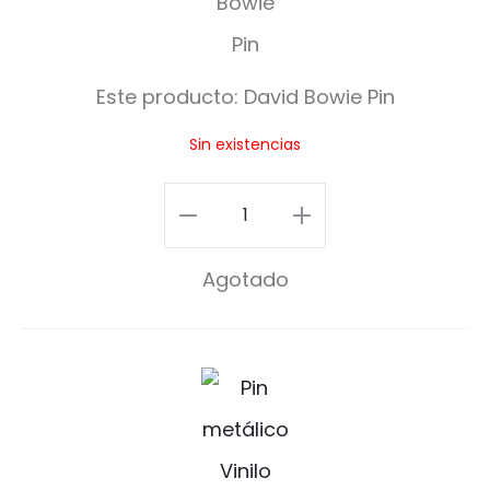
v
i
Este producto:
David Bowie Pin
d
Sin existencias
B
o
David
w
Bowie
Agotado
i
Pin
e
cantidad
P
D
i
J
n
D