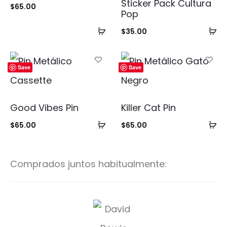
Sticker Pack Cultura
Valorad
$
65.00
o con
Pop
5.00
de 5
Añadir
Añ
$
35.00
al
al
carrito
ca
Save
Save
Good Vibes Pin
Killer Cat Pin
Añadir
Añ
$
65.00
$
65.00
al
al
carrito
ca
Comprados juntos habitualmente:
D
a