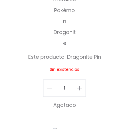
a
g
o
n
i
Este producto:
Dragonite Pin
t
Sin existencias
e
P
Dragonite
i
Pin
Agotado
n
cantidad