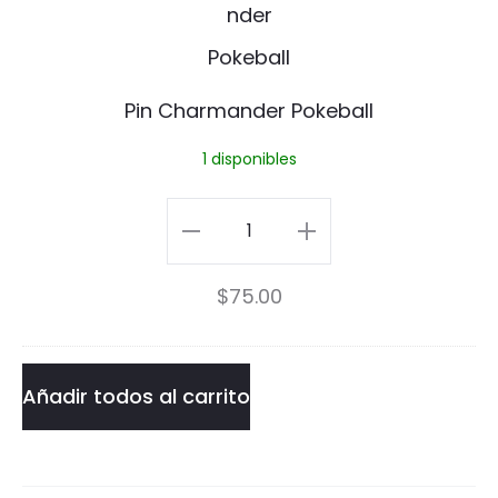
n
B
C
l
h
Pin Charmander Pokeball
u
a
1 disponibles
e
r
P
m
Pin
i
a
Charmander
n
$
75.00
n
Pokeball
d
cantidad
e
Añadir todos al carrito
r
P