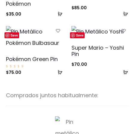
Pokémon
$
85.00
Añadir
Añ
$
35.00
al
al
carrito
ca
Save
Save
Super Mario – Yoshi
Pin
Pokémon Green Pin
$
70.00
Añadir
Añ
Valorad
$
75.00
o con
5.00
al
al
de 5
carrito
ca
Comprados juntos habitualmente:
D
r