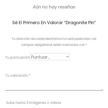
Aún no hay reseñas
V
Sé El Primero En Valorar “Dragonite Pin”
a
l
Tu dirección de correo electrónico no será publicada.
Los
o
campos obligatorios están marcados con
*
r
Tu puntuación
a
c
Tu valoración
*
i
o
n
Sube hasta 3 imágenes o vídeos
e