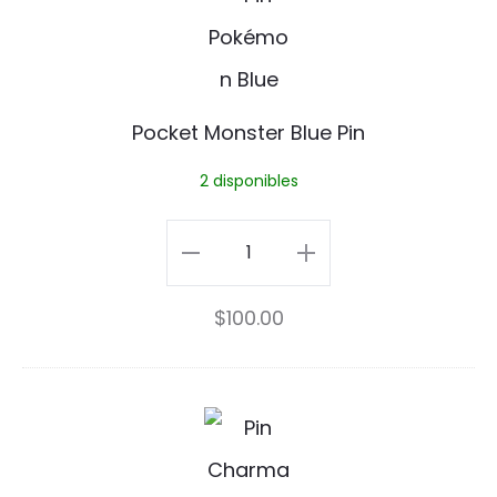
P
o
o
c
k
k
Pocket Monster Blue Pin
é
e
2 disponibles
m
t
o
M
Pocket
n
o
Monster
$
100.00
n
Blue
s
Pin
t
cantidad
P
e
i
r