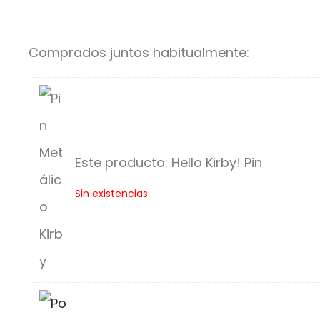
Comprados juntos habitualmente:
Este producto:
Hello Kirby! Pin
H
Sin existencias
e
l
l
o