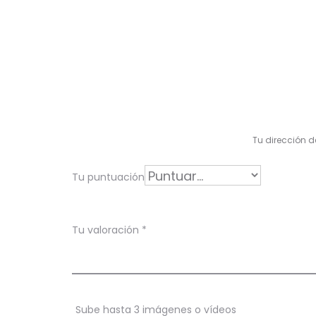
V
a
l
Tu dirección d
o
r
Tu puntuación
a
c
Tu valoración
*
i
o
n
Sube hasta 3 imágenes o vídeos