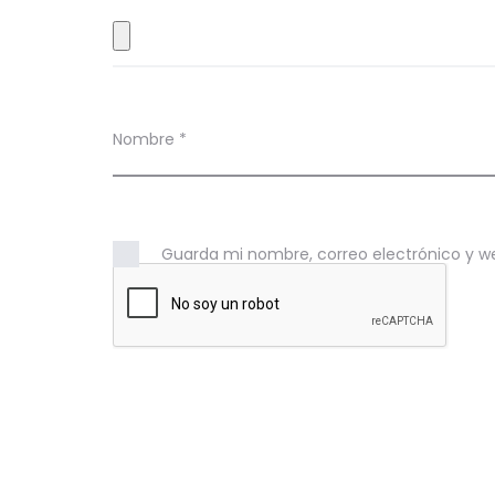
e
s
Nombre
*
Guarda mi nombre, correo electrónico y w