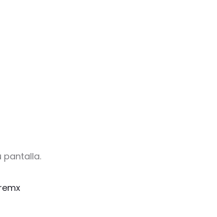
 pantalla.
remx