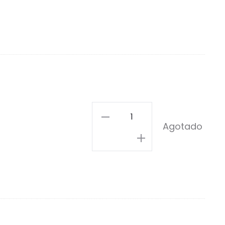
Hello
Agotado
Kirby!
Pin
cantidad