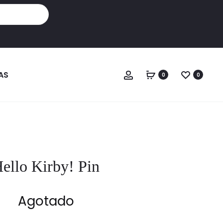
Cuenta
AS
0
0
ello Kirby! Pin
Agotado