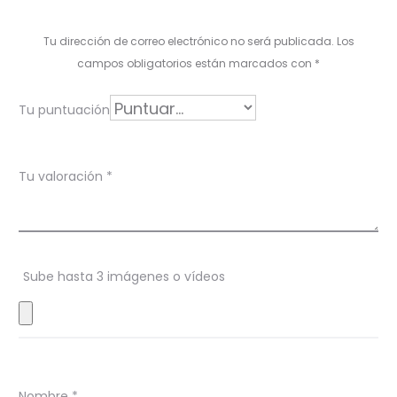
a
l
Tu dirección de correo electrónico no será publicada.
Los
o
campos obligatorios están marcados con
*
r
Tu puntuación
a
c
Tu valoración
*
i
o
n
Sube hasta 3 imágenes o vídeos
e
s
Nombre
*