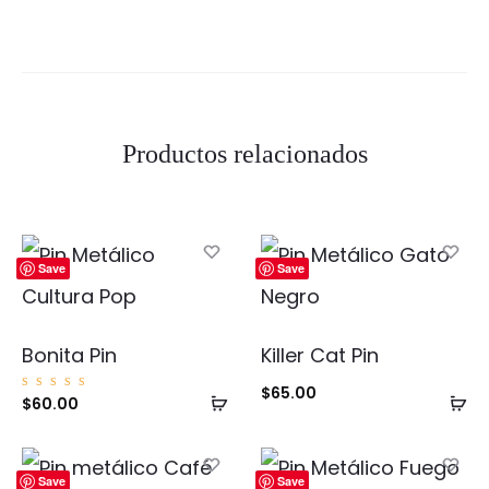
Productos relacionados
Save
Save
Bonita Pin
Killer Cat Pin
$
65.00
Añadir
Añ
Valorad
$
60.00
o con
5.00
al
al
de 5
carrito
ca
Save
Save