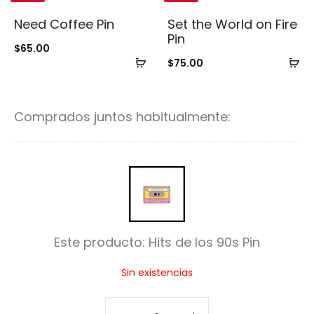
Need Coffee Pin
Set the World on Fire
Pin
$
65.00
Añadir
Añ
$
75.00
al
al
carrito
ca
Comprados juntos habitualmente:
H
i
t
Este producto:
Hits de los 90s Pin
s
Sin existencias
d
e