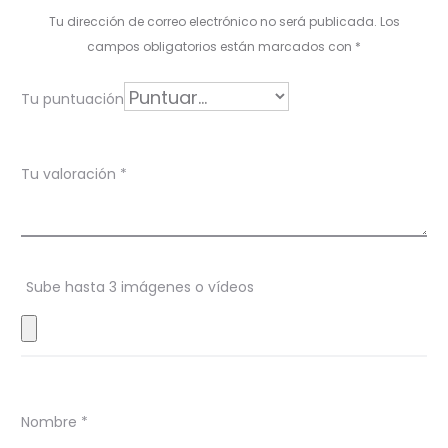
l
Tu dirección de correo electrónico no será publicada.
Los
o
campos obligatorios están marcados con
*
r
Tu puntuación
a
c
Tu valoración
*
i
o
n
Sube hasta 3 imágenes o vídeos
e
s
Nombre
*