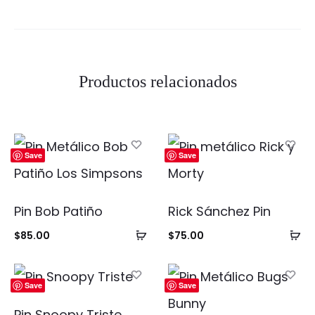
Productos relacionados
Save
Save
Pin Bob Patiño
Rick Sánchez Pin
Añadir
Añ
$
85.00
$
75.00
al
al
carrito
ca
Save
Save
Pin Snoopy Triste