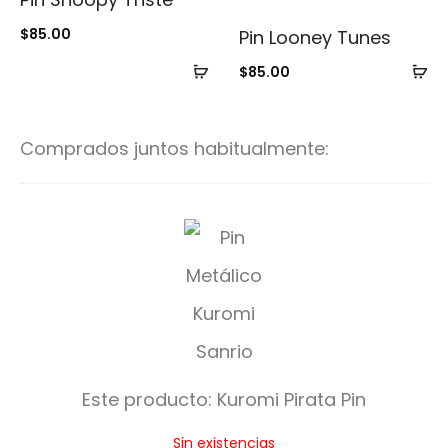
$
85.00
Pin Looney Tunes
Añadir
Añ
$
85.00
al
al
carrito
ca
Comprados juntos habitualmente:
K
u
r
o
m
Este producto:
Kuromi Pirata Pin
i
Sin existencias