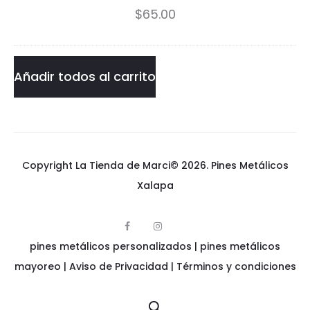
$
65.00
s
Esponja
p
cantidad
o
Añadir todos al carrito
n
j
a
Copyright La Tienda de Marci© 2026.
Pines Metálicos
Xalapa
F
I
p
a
n
pines metálicos personalizados
i
|
pines metálicos
c
s
n
e
t
e
mayoreo
|
Aviso de Privacidad
|
Términos y condiciones
b
a
s
o
g
m
o
r
e
k
a
t
m