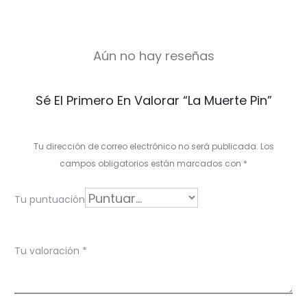
Aún no hay reseñas
V
Sé El Primero En Valorar “La Muerte Pin”
a
l
Tu dirección de correo electrónico no será publicada.
Los
o
campos obligatorios están marcados con
*
r
Tu puntuación
a
c
Tu valoración
*
i
o