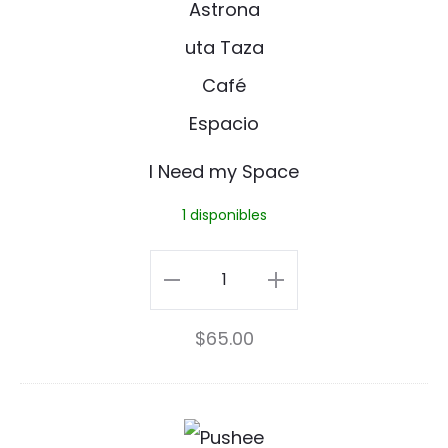
e
d
m
y
I Need my Space
S
1 disponibles
p
a
I
c
Need
$
65.00
e
my
Space
cantidad
P