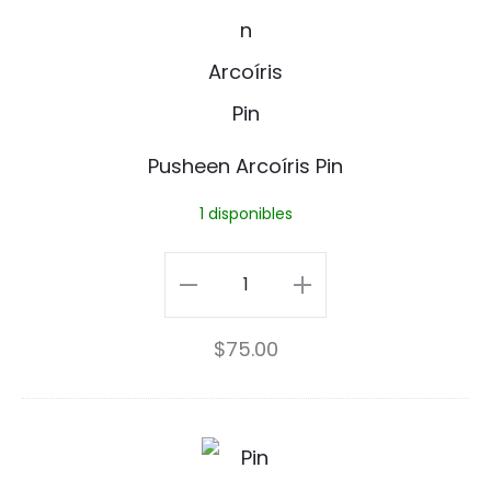
u
s
h
e
Pusheen Arcoíris Pin
e
1 disponibles
n
A
Pusheen
r
Arcoíris
$
75.00
c
Pin
o
cantidad
í
P
r
e