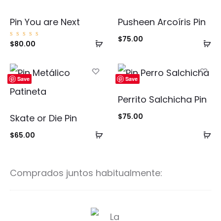
Pin You are Next
Pusheen Arcoíris Pin
$
75.00
Añadir
Añ
Valorad
$
80.00
o con
5.00
al
al
de 5
carrito
ca
Save
Save
Perrito Salchicha Pin
$
75.00
Skate or Die Pin
Añadir
Añ
$
65.00
al
al
carrito
ca
Comprados juntos habitualmente:
L