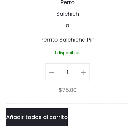
i
r
s
r
P
i
Perrito Salchicha Pin
i
t
1 disponibles
n
o
S
Perrito
a
Salchicha
$
75.00
l
Pin
c
cantidad
h
Añadir todos al carrito
i