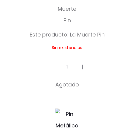
a
M
u
Este producto:
La Muerte Pin
e
Sin existencias
r
t
La
e
Muerte
Agotado
P
Pin
i
cantidad
n
I
N
e