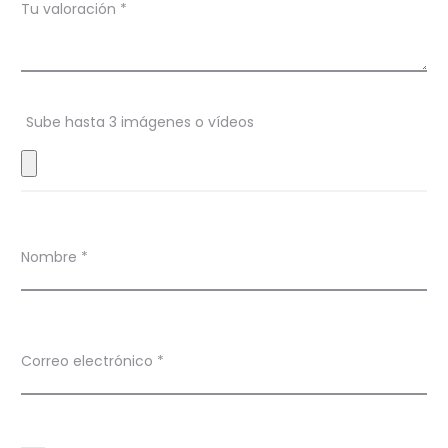
Tu valoración
*
i
o
n
Sube hasta 3 imágenes o vídeos
e
s
Nombre
*
Correo electrónico
*