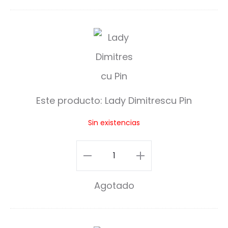
$20.00.
$150.00.
L
a
d
y
Este producto:
Lady Dimitrescu Pin
D
Sin existencias
i
m
Lady
i
Dimitrescu
Agotado
t
Pin
r
cantidad
e