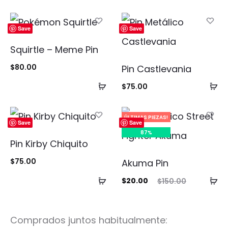
Save
Save
Squirtle – Meme Pin
$
80.00
Pin Castlevania
Añadir
Añ
$
75.00
al
al
carrito
ca
ÚLTIMAS PIEZAS!
Save
Save
87%
Pin Kirby Chiquito
$
75.00
Akuma Pin
Añadir
Añ
El
El
$
20.00
$
150.00
al
al
precio
precio
carrito
ca
actual
original
Comprados juntos habitualmente:
es:
era: