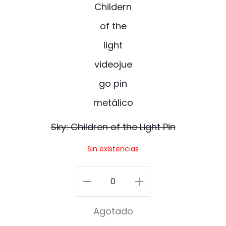
k
y
:
C
h
i
l
Sky: Children of the Light Pin
d
Sin existencias
r
e
Sky:
n
Children
Agotado
o
of