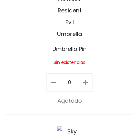
b
r
e
l
Umbrella Pin
l
Sin existencias
a
P
Umbrella
i
Pin
Agotado
n
cantidad
S