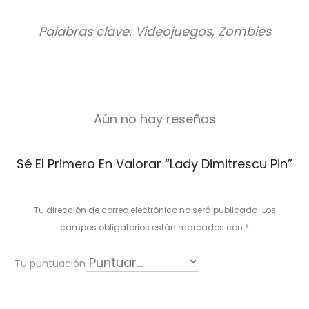
Palabras clave: Videojuegos, Zombies
Aún no hay reseñas
V
Sé El Primero En Valorar “Lady Dimitrescu Pin”
a
l
Tu dirección de correo electrónico no será publicada.
Los
o
campos obligatorios están marcados con
*
r
Tu puntuación
a
c