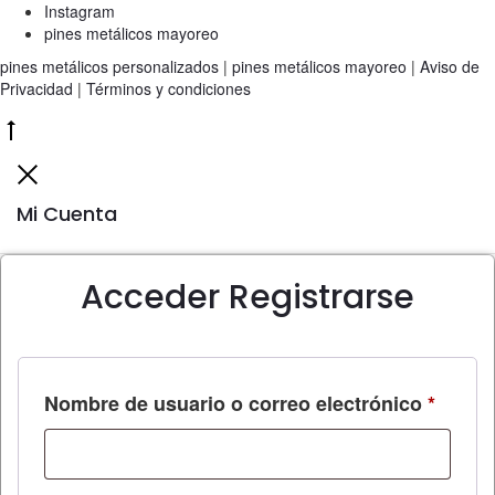
Instagram
pines metálicos mayoreo
pines metálicos personalizados
|
pines metálicos mayoreo
|
Aviso de
Privacidad
|
Términos y condiciones
Go
to
Cerrar
top
Mi Cuenta
Acceder
Registrarse
Obliga
Nombre de usuario o correo electrónico
*