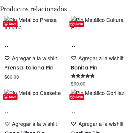
Productos relacionados
Save
Save
Añadir
Añadir
al
al
Agregar a la wishlit
Agregar a la wishlit
carrito
carrito
Prensa Italiana Pin
Bonita Pin
$
60.00
Valorado
$
60.00
con
5.00
de 5
Save
Save
Añadir
Añadir
al
al
Agregar a la wishlit
Agregar a la wishlit
carrito
carrito