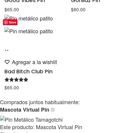
Good Vibes Pin
Gorillaz Pin
$
65.00
$
80.00
Save
Añadir
al
Agregar a la wishlit
carrito
Bad Bitch Club Pin
Valorado
$
65.00
con
5.00
de 5
Comprados juntos habitualmente:
Mascota Virtual Pin
Este producto:
Mascota Virtual Pin