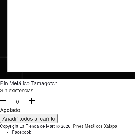
Pin Metálico Tamagotchi
Sin existencias
Pin
Metálico
Agotado
Tamagotchi
Añadir todos al carrito
cantidad
Copyright La Tienda de Marci© 2026.
Pines Metálicos Xalapa
Facebook