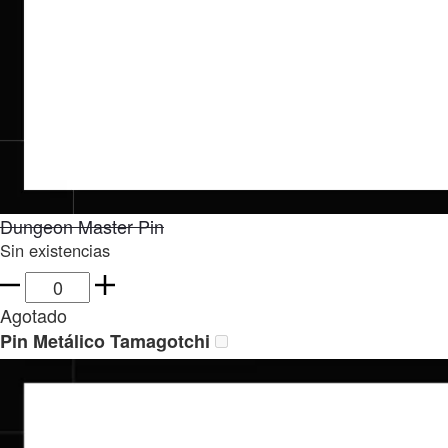
Dungeon Master Pin
Sin existencias
Dungeon
Master
Agotado
Pin
Pin Metálico Tamagotchi
cantidad