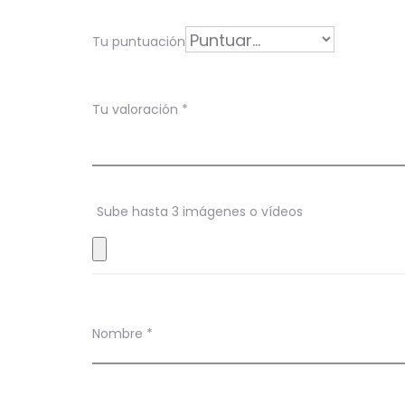
o
r
Tu puntuación
a
c
Tu valoración
*
i
o
n
Sube hasta 3 imágenes o vídeos
e
s
Nombre
*