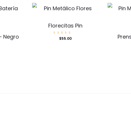
Florecitas Pin
 – Negro
Prens
Valorad
$
55.00
o con
5.00
de 5