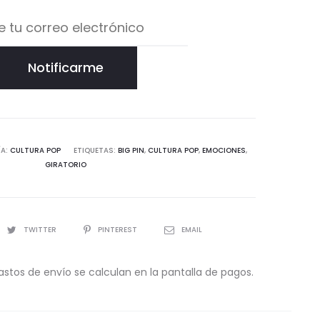
Notificarme
ÍA:
CULTURA POP
ETIQUETAS:
BIG PIN
,
CULTURA POP
,
EMOCIONES
,
GIRATORIO
TWITTER
PINTEREST
EMAIL
astos de envío se calculan en la pantalla de pagos.