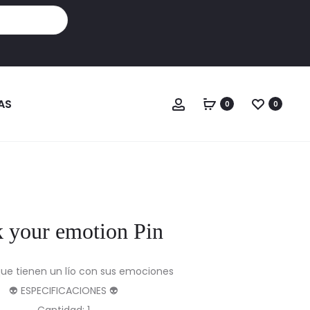
Cuenta
AS
0
0
k your emotion Pin
que tienen un lío con sus emociones
👽 ESPECIFICACIONES 👽