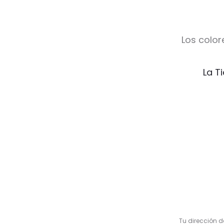
Los color
La T
V
a
l
Tu dirección d