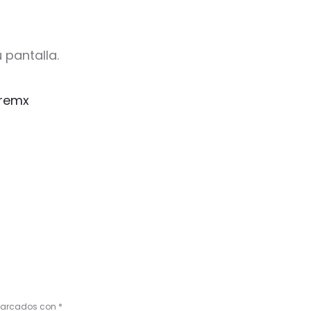
 pantalla.
remx
 marcados con
*