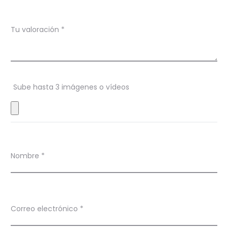
a
c
Tu valoración
*
i
o
n
Sube hasta 3 imágenes o vídeos
e
s
Nombre
*
Correo electrónico
*