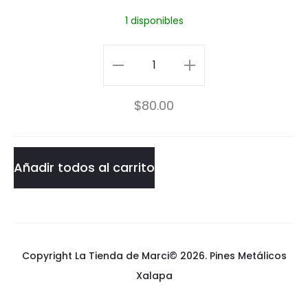
T
1 disponibles
o
t
Mi
o
Vecino
$
80.00
r
Totoro
o
cantidad
Añadir todos al carrito
Copyright La Tienda de Marci© 2026.
Pines Metálicos
Xalapa