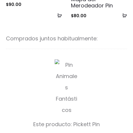
$
90.00
Merodeador Pin
Añadir
Añ
$
80.00
al
al
carrito
ca
Comprados juntos habitualmente:
P
i
c
k
e
t
Este producto:
Pickett Pin
t