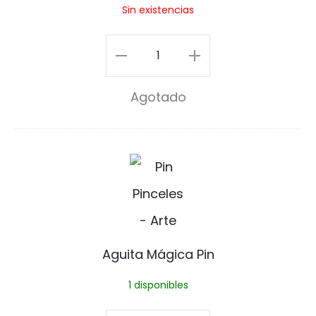
Sin existencias
P
i
Pickett
n
Pin
Agotado
cantidad
A
g
u
i
Aguita Mágica Pin
t
1 disponibles
a