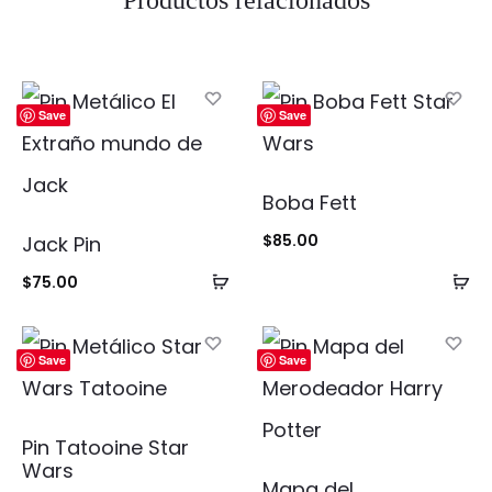
Productos relacionados
Save
Save
Boba Fett
$
85.00
Jack Pin
Añadir
Añ
$
75.00
al
al
carrito
ca
Save
Save
Pin Tatooine Star
Wars
Mapa del