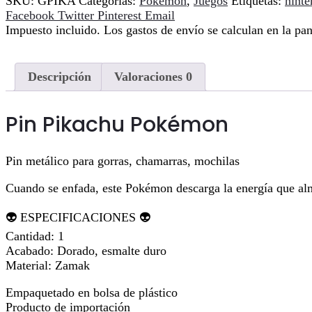
SKU:
GPIKA
Categorías:
Pokémon
,
Juegos
Etiquetas:
nint
Compartir
Facebook
Twitter
Pinterest
Email
Impuesto incluido. Los gastos de envío se calculan en la pan
Descripción
Valoraciones
0
Pin Pikachu Pokémon
Pin metálico para gorras, chamarras, mochilas
Cuando se enfada, este Pokémon descarga la energía que almac
👽 ESPECIFICACIONES 👽
Cantidad: 1
Acabado: Dorado, esmalte duro
Material: Zamak
Empaquetado en bolsa de plástico
Producto de importación