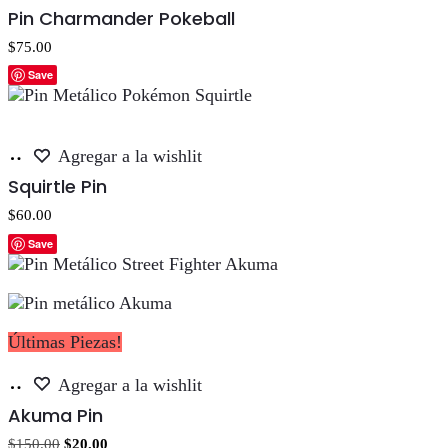
al
Pin Charmander Pokeball
carrito
$
75.00
Save
Añadir
Agregar a la wishlit
al
Squirtle Pin
carrito
$
60.00
Save
Últimas Piezas!
Añadir
Agregar a la wishlit
al
Akuma Pin
carrito
El
El
$
150.00
$
20.00