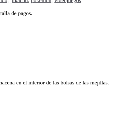
endo
,
pikachu
,
pokemon
,
videojuegos
talla de pagos.
ena en el interior de las bolsas de las mejillas.