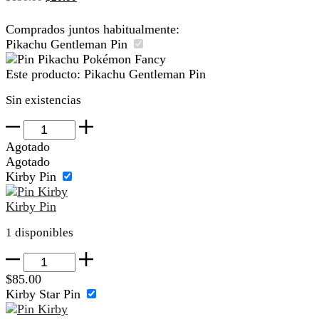
precio
precio
original
actual
Comprados juntos habitualmente:
era:
es:
Pikachu Gentleman Pin
$150.00.
$20.00.
Este producto:
Pikachu Gentleman Pin
Sin existencias
Pikachu
Gentleman
Agotado
Pin
Agotado
cantidad
Kirby Pin
Kirby Pin
1 disponibles
Kirby
Pin
$
85.00
cantidad
Kirby Star Pin