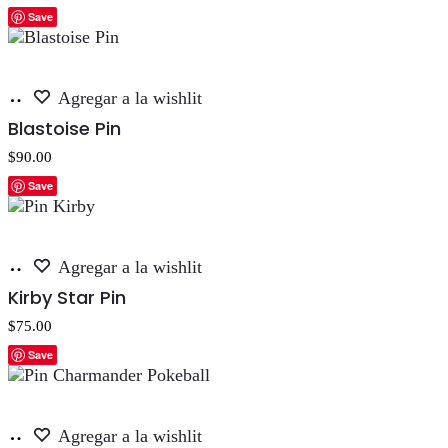
Save
Añadir
Agregar a la wishlit
al
Blastoise Pin
carrito
$
90.00
Save
Añadir
Agregar a la wishlit
al
Kirby Star Pin
carrito
$
75.00
Save
Añadir
Agregar a la wishlit