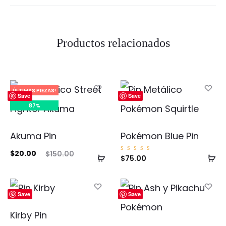
Productos relacionados
ÚLTIMAS PIEZAS!
Save
Save
87%
Akuma Pin
Pokémon Blue Pin
El
El
$
20.00
$
150.00
Añadir
Añ
Valorad
$
75.00
o con
cio
precio
5.00
al
al
de 5
ual
original
carrito
ca
Save
Save
es:
era:
00.
$150.00.
Kirby Pin