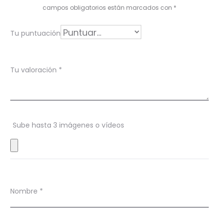
o
campos obligatorios están marcados con
*
r
Tu puntuación
a
c
Tu valoración
*
i
o
n
Sube hasta 3 imágenes o vídeos
e
s
Nombre
*