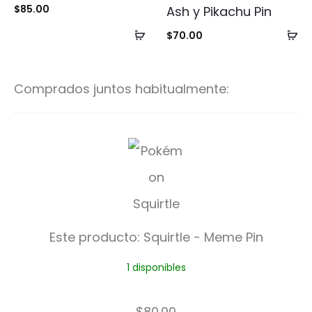
$
85.00
Ash y Pikachu Pin
Añadir
Añ
$
70.00
al
al
carrito
ca
Comprados juntos habitualmente:
S
q
u
i
Este producto:
Squirtle - Meme Pin
r
1 disponibles
t
l
$
80.00