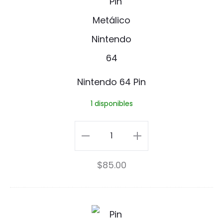
i
n
t
e
Nintendo 64 Pin
n
1 disponibles
d
o
Nintendo
6
64
$
85.00
4
Pin
P
cantidad
i
P