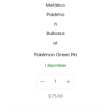
n
o
k
é
m
o
n
Pokémon Green Pin
G
1 disponibles
r
e
Pokémon
e
Green
$
75.00
n
Pin
P
cantidad