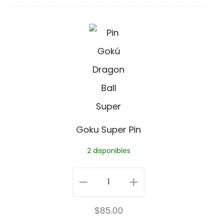
o
G
o
k
u
S
u
Goku Super Pin
p
2 disponibles
e
r
Goku
P
Super
$
85.00
i
Pin