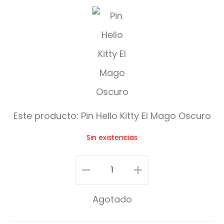
P
i
n
H
e
l
Este producto:
Pin Hello Kitty El Mago Oscuro
l
Sin existencias
o
K
Pin
i
Hello
Agotado
t
Kitty
t