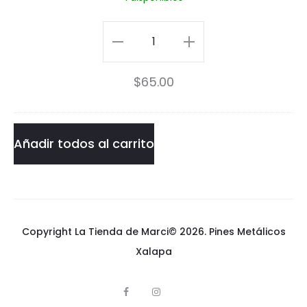
y
P
Snoopy
i
Pin
$
65.00
n
cantidad
Añadir todos al carrito
Copyright La Tienda de Marci© 2026.
Pines Metálicos
Xalapa
F
I
p
a
n