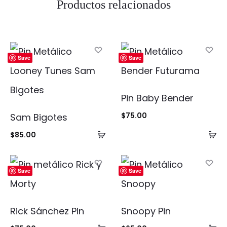
Productos relacionados
Save
Save
Pin Baby Bender
$
75.00
Sam Bigotes
Añadir
Añ
$
85.00
al
al
carrito
ca
Save
Save
Rick Sánchez Pin
Snoopy Pin