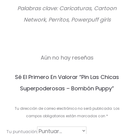
Palabras clave: Caricaturas, Cartoon
Network, Perritos, Powerpuff girls
Aún no hay reseñas
V
Sé El Primero En Valorar “Pin Las Chicas
a
Superpoderosas – Bombón Puppy”
l
o
Tu dirección de correo electrónico no será publicada.
Los
r
campos obligatorios están marcados con
*
a
Tu puntuación