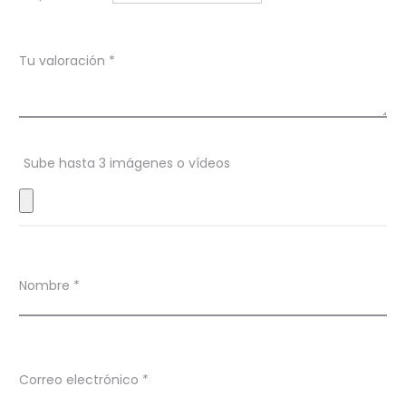
c
i
Tu valoración
*
o
n
e
s
Sube hasta 3 imágenes o vídeos
Nombre
*
Correo electrónico
*