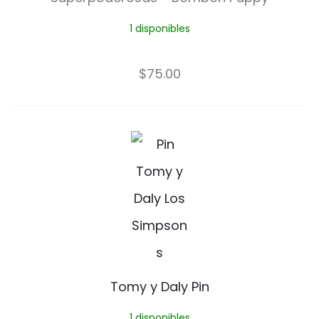
i
1 disponibles
c
a
$
75.00
s
S
T
u
o
p
m
e
y
r
y
p
D
o
Tomy y Daly Pin
a
d
1 disponibles