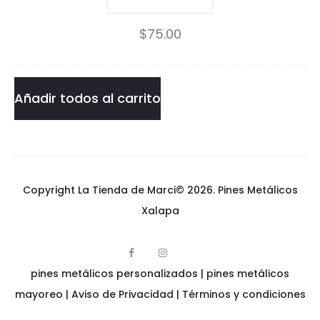
a
Jueza
$
75.00
P
Pin
i
cantidad
n
Añadir todos al carrito
Copyright La Tienda de Marci© 2026.
Pines Metálicos
Xalapa
F
I
p
a
n
pines metálicos personalizados
i
|
pines metálicos
c
s
n
e
t
e
mayoreo
|
Aviso de Privacidad
|
Términos y condiciones
b
a
s
o
g
m
o
r