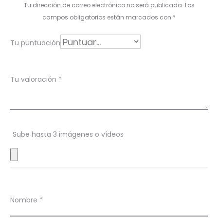
l
Tu dirección de correo electrónico no será publicada.
Los
o
campos obligatorios están marcados con
*
r
Tu puntuación
a
c
Tu valoración
*
i
o
n
Sube hasta 3 imágenes o vídeos
e
s
Nombre
*