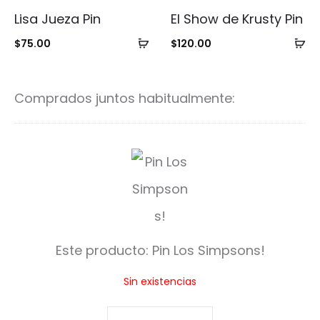
Lisa Jueza Pin
El Show de Krusty Pin
Añadir
Añ
$
75.00
$
120.00
al
al
carrito
ca
Comprados juntos habitualmente:
P
i
n
L
Este producto:
Pin Los Simpsons!
o
Sin existencias
s
S