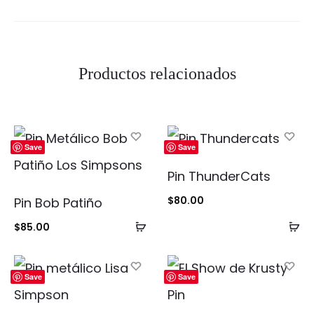
Productos relacionados
Save
Save
Pin ThunderCats
$
80.00
Pin Bob Patiño
Añadir
Añ
$
85.00
al
al
carrito
ca
Save
Save