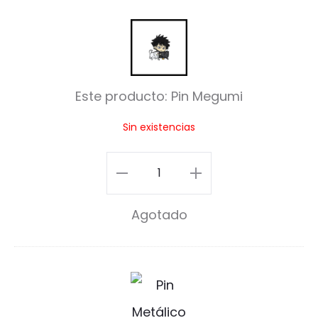
P
i
n
Este producto:
Pin Megumi
M
Sin existencias
e
g
Pin
u
Megumi
m
Agotado
cantidad
i
P
i