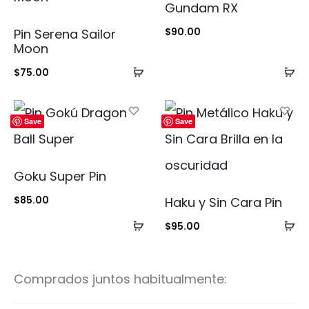
Gundam RX
$
90.00
Pin Serena Sailor
Moon
Añadir
Añ
$
75.00
al
al
carrito
ca
Save
Save
Goku Super Pin
$
85.00
Haku y Sin Cara Pin
Añadir
Añ
$
95.00
al
al
carrito
ca
Comprados juntos habitualmente: