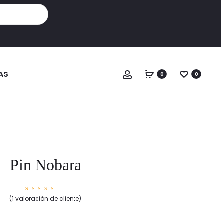
Cuenta
AS
0
0
Pin Nobara
1
Valorad
(
1
valoración de cliente)
o con
5.00
de
5 en
base a
valorac