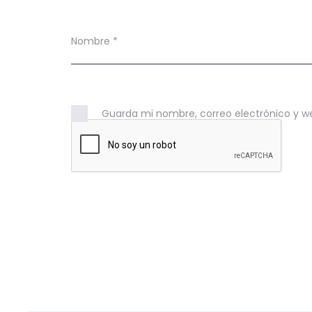
N
o
Nombre
*
b
a
r
Guarda mi nombre, correo electrónico y w
a