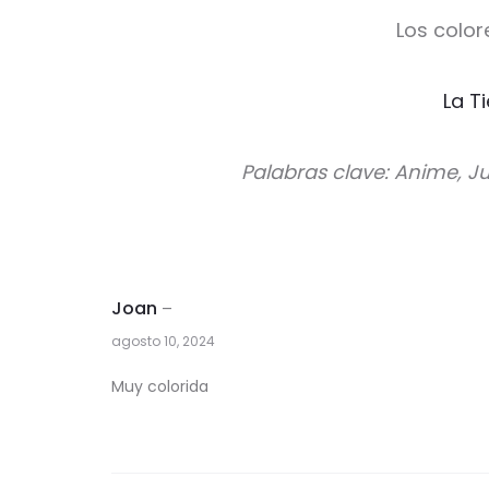
Los color
La T
Palabras clave: Anime, J
Joan
–
agosto 10, 2024
1
Muy colorida
v
a
l