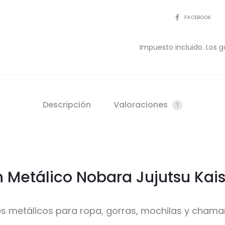
COMPARTIR
FACEBOOK
Impuesto incluido. Los g
Descripción
Valoraciones
1
n Metálico Nobara Jujutsu Kai
es metálicos para ropa, gorras, mochilas y chama