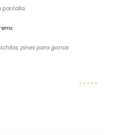
 pantalla.
remx
chilas, pines para gorras
Valorad
o con
5
de 5