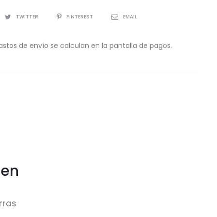
TWITTER
PINTEREST
EMAIL
astos de envío se calculan en la pantalla de pagos.
sen
rras