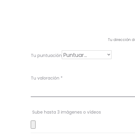
o
r
a
c
Tu dirección d
i
Tu puntuación
ó
n
Tu valoración
*
e
n
P
Sube hasta 3 imágenes o vídeos
i
n