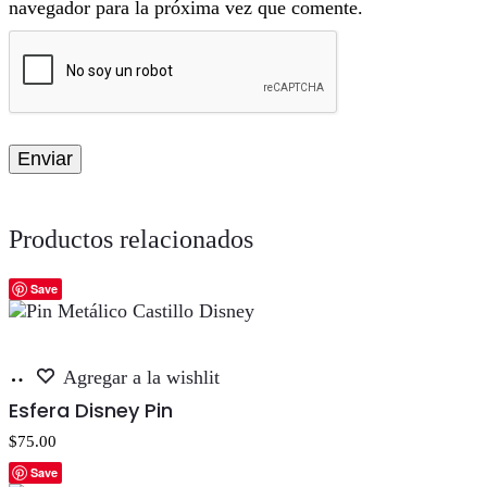
navegador para la próxima vez que comente.
Productos relacionados
Save
Añadir
Agregar a la wishlit
al
Esfera Disney Pin
carrito
$
75.00
Save