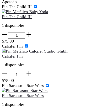
Agotado
Pin The Child III
Pin The Child III
1 disponibles
Pin
The
$
75.00
Child
Calcifer Pin
III
cantidad
Calcifer Pin
1 disponibles
Calcifer
Pin
$
75.00
cantidad
Pin Sarcasmo Star Wars
Pin Sarcasmo Star Wars
1 disponibles