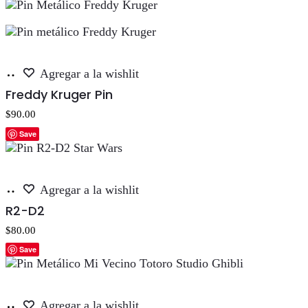
Añadir
Agregar a la wishlit
al
Freddy Kruger Pin
carrito
$
90.00
Save
Añadir
Agregar a la wishlit
al
R2-D2
carrito
$
80.00
Save
Añadir
Agregar a la wishlit