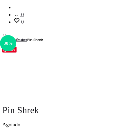
Cuenta
0
0
Inicio
Películas
Pin Shrek
38%
Save
Pin Shrek
Agotado