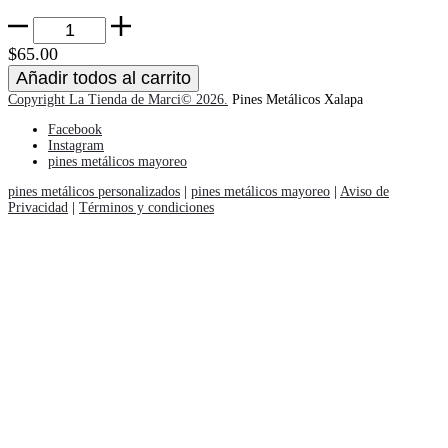
Pin
Sarcasmo
$
65.00
Star
Añadir todos al carrito
Wars
Copyright La Tienda de Marci© 2026.
Pines Metálicos Xalapa
cantidad
Facebook
Instagram
pines metálicos mayoreo
pines metálicos personalizados
|
pines metálicos mayoreo
|
Aviso de
Privacidad
|
Términos y condiciones