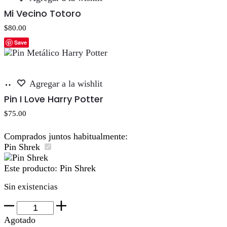
al
Mi Vecino Totoro
carrito
$
80.00
Save
Añadir
Agregar a la wishlit
al
Pin I Love Harry Potter
carrito
$
75.00
Comprados juntos habitualmente:
Pin Shrek
Este producto:
Pin Shrek
Sin existencias
Pin
Shrek
Agotado
cantidad