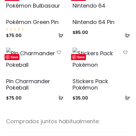
Pokémon Green Pin
Nintendo 64 Pin
$
85.00
Añadir
Añ
Valorad
$
75.00
o con
5.00
al
al
de 5
carrito
ca
Save
Save
Pin Charmander
Stickers Pack
Pokeball
Pokémon
Añadir
Añ
$
75.00
$
35.00
al
al
carrito
ca
Comprados juntos habitualmente: