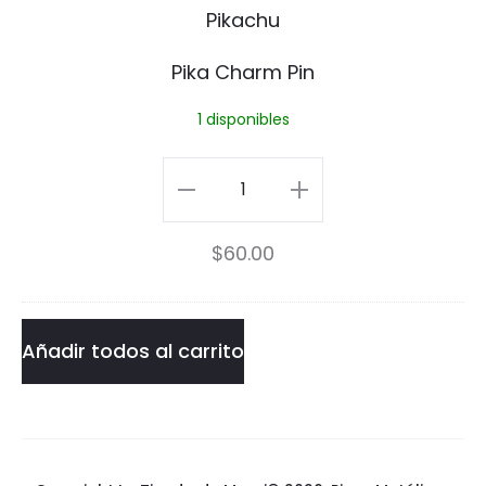
C
n
h
Pika Charm Pin
a
1 disponibles
r
m
Pika
P
Charm
$
60.00
i
Pin
n
cantidad
Añadir todos al carrito