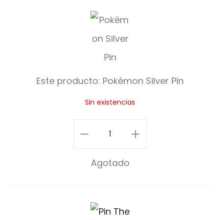
P
o
k
é
Este producto:
Pokémon Silver Pin
m
Sin existencias
o
n
Pokémon
S
Silver
Agotado
i
Pin
l
cantidad
v
T