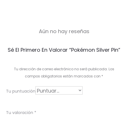
Aún no hay reseñas
V
Sé El Primero En Valorar “Pokémon Silver Pin”
a
l
Tu dirección de correo electrónico no será publicada.
Los
o
campos obligatorios están marcados con
*
r
Tu puntuación
a
c
Tu valoración
*
i
o