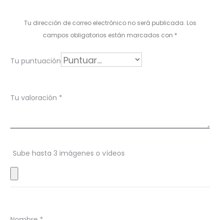
a
l
Tu dirección de correo electrónico no será publicada.
Los
o
campos obligatorios están marcados con
*
r
Tu puntuación
a
c
Tu valoración
*
i
o
n
Sube hasta 3 imágenes o vídeos
e
s
Nombre
*