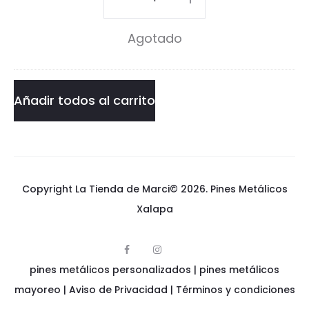
o
Patito
Agotado
N
Norteño
o
cantidad
r
Añadir todos al carrito
t
e
ñ
Copyright La Tienda de Marci© 2026.
Pines Metálicos
o
Xalapa
F
I
p
a
n
pines metálicos personalizados
i
|
pines metálicos
c
s
n
e
t
e
mayoreo
|
Aviso de Privacidad
|
Términos y condiciones
b
a
s
o
g
m
o
r