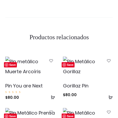
Productos relacionados
Save
Save
Pin You are Next
Gorillaz Pin
$
80.00
Añadir
Añ
Valorad
$
80.00
o con
5.00
al
al
de 5
carrito
ca
Save
Save