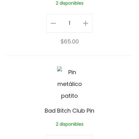
2 disponibles
o
P
Pollito
i
Pin
$
65.00
n
cantidad
B
a
d
B
Bad Bitch Club Pin
i
2 disponibles
t