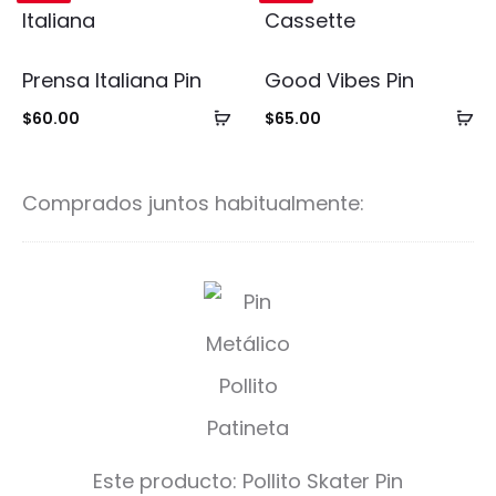
Prensa Italiana Pin
Good Vibes Pin
Añadir
Añ
$
60.00
$
65.00
al
al
carrito
ca
Comprados juntos habitualmente:
P
o
l
l
i
Este producto:
Pollito Skater Pin