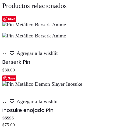
Productos relacionados
Save
Añadir
Agregar a la wishlit
al
Berserk Pin
carrito
$
80.00
Save
Añadir
Agregar a la wishlit
al
Inosuke enojado Pin
carrito
Valorado con
$
75.00