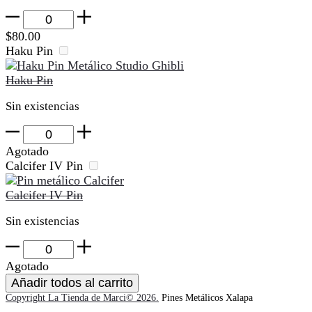
Studio
Ghibli
$
80.00
-
Haku Pin
The
Witch
Haku Pin
Pin
cantidad
Sin existencias
Haku
Pin
Agotado
cantidad
Calcifer IV Pin
Calcifer IV Pin
Sin existencias
Calcifer
IV
Agotado
Pin
Añadir todos al carrito
cantidad
Copyright La Tienda de Marci© 2026.
Pines Metálicos Xalapa