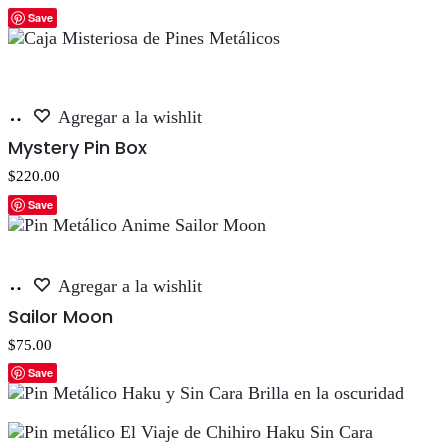
5.00
de 5
Save
Añadir
Agregar a la wishlit
al
Mystery Pin Box
carrito
$
220.00
Save
Añadir
Agregar a la wishlit
al
Sailor Moon
carrito
$
75.00
Save