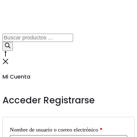
Búsqueda
de
productos
Go
to
Cerrar
top
Mi Cuenta
Acceder
Registrarse
Obligatorio
Nombre de usuario o correo electrónico
*