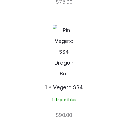
o
$
75.00
n
V
e
g
e
t
a
1
×
Vegeta SS4
S
1 disponibles
S
4
$
90.00