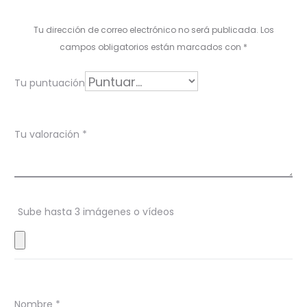
l
Tu dirección de correo electrónico no será publicada.
Los
o
campos obligatorios están marcados con
*
r
Tu puntuación
a
c
Tu valoración
*
i
o
n
Sube hasta 3 imágenes o vídeos
e
s
Nombre
*