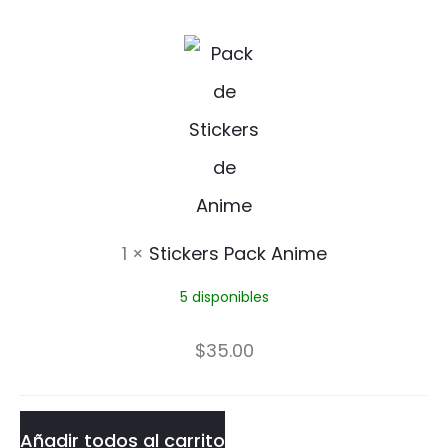
S
t
i
c
k
e
1
×
Stickers Pack Anime
r
5 disponibles
s
P
$
35.00
a
c
Añadir todos al carrito