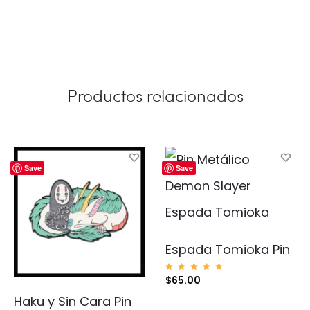
Productos relacionados
Save
Save
Espada Tomioka Pin
Valorad
$
65.00
o con
5.00
Haku y Sin Cara Pin
de 5