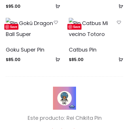
Añadir
Añ
$
95.00
al
al
carrito
ca
Save
Save
Goku Super Pin
Catbus Pin
Añadir
Añ
$
85.00
$
85.00
al
al
carrito
ca
R
e
i
Este producto:
Rei Chikita Pin
C